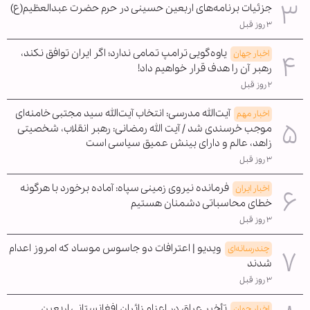
جزئیات برنامه‌های اربعین حسینی در حرم حضرت عبدالعظیم(ع)
۳ روز قبل
یاوه‌گویی ترامپ تمامی ندارد؛ اگر ایران توافق نکند،
اخبار جهان
رهبر آن را هدف قرار خواهیم داد!
۲ روز قبل
آیت‌الله مدرسی: انتخاب آیت‌الله سید مجتبی خامنه‌ای
اخبار مهم
موجب خرسندی شد / آیت الله رمضانی: رهبر انقلاب، شخصیتی
زاهد، عالم و دارای بینش عمیق سیاسی است
۳ روز قبل
فرمانده نیروی زمینی سپاه: آماده برخورد با هرگونه
اخبار ایران
خطای محاسباتی دشمنان هستیم
۳ روز قبل
ویدیو | اعترافات دو جاسوس موساد که امروز اعدام
چندرسانه‌ای
شدند
۳ روز قبل
تأخیر عراق در اعزام زائران افغانستانی اربعین
اخبار جهان