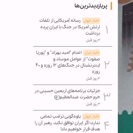
پربازدیدترین‌ها
رسانه آمریکایی از تلفات
اخبار جهان
ارتش آمریکا در جنگ با ایران پرده
برداشت
۳ روز قبل
اعدام "امید بهزاد" و "پوریا
اخبار ایران
صفوت" از عوامل موساد و
اینترنشنال در جنگ‌های ۱۲ روزه و ۴۰
روزه
۳ روز قبل
جزئیات برنامه‌های اربعین حسینی در
حرم حضرت عبدالعظیم(ع)
۳ روز قبل
یاوه‌گویی ترامپ تمامی
اخبار جهان
ندارد؛ اگر ایران توافق نکند، رهبر آن را
هدف قرار خواهیم داد!