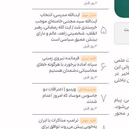
۲ روز قبل
آیت‌الله مدرسی: انتخاب
اخبار مهم
آیت‌الله سید مجتبی خامنه‌ای موجب
خرسندی شد / آیت الله رمضانی: رهبر
مت
انقلاب، شخصیتی زاهد، عالم و دارای
بینش عمیق سیاسی است
۳ روز قبل
فرمانده نیروی زمینی
اخبار ایران
ت علمی
سپاه: آماده برخورد با هرگونه خطای
انی این
محاسباتی دشمنان هستیم
خیر در
۳ روز قبل
حران داخلی
ویدیو | اعترافات دو
چندرسانه‌ای
جاسوس موساد که امروز اعدام
، پیام
شدند
ی‌شود.
۳ روز قبل
ر محور
ترامپ: مذاکرات با ایران
اخبار جهان
به‌خوبی پیش می‌رود؛ توافق برای