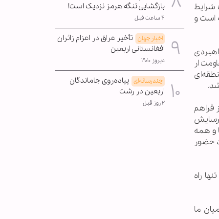
بازگشایی تنگه هرمز نزدیک است!
 شرایط
 است و
۴ ساعت قبل
تأخیر عراق در اعزام زائران
اخبار جهان
افغانستانی اربعین
اهبردی
دیروز ۱۹:۱۰
اومت ار
نطقه‌ای
پیاده‌روی جاماندگان
چندرسانه‌ای
شد.
اربعین در رشت
۲ روز قبل
 فراهم
فرسایش
ا و همه
د حضور
ها راه
ت که دشمنان در میان ما