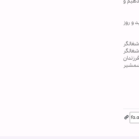
دهیم و
د و روز
شغالگر
شغالگر
رزندان
د شمشیر