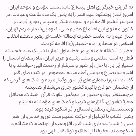
به گزارش خبرگزاری اهل بیت(ع) ـ ابنا ـ ملت مؤمن و موحد ایران،
امروز نماز پرشکوه عید فطر را به پاس یک ماه طاعت وعبادت، در
سراسر کشور اقامه کرد و سجده شکر و سپاس بجای آورد. در
کانون معنوی این اجتماع عظیم ملی، انبوه بی‌شمار مردم تهران،
نماز عید را به امامت حضرت آیت‌الله‌ خامنه‌ای رهبر معظم انقلاب
اسلامی در مصلای امام خمینی(ره) اقامه کردند.
حضرت آیت‌الله خامنه‌ای در خطبه اول نماز با تبریک عید خجسته
فطر به امت اسلامی و ملت رشید و عزیز ایران، ماه رمضان امسال را
بسیار پُر بار، با حال، پُر شور و سرشار از رحمت الهی خواندند و با
اشاره به تضرع و توسل آحاد مردم بخصوص در شب های قدر
گفتند: شب‌زنده‌داری‌های پُر سوز وگداز مردم و اشک‌های گرمی که
از چشمان جوانان پاکیزه کشور جاری می‌شد از همیشه
برجسته‌تر بود و حضور در مجالس تلاوت قرآن، هیئات، محافل
معرفت‌آموزی، گلزارهای شهدا و کمک‌های مؤمنانه به ایتام
ومستمندان، رمضان امسال را پُر شکوه کرده بود.
رهبر انقلاب با تجلیل از حرکت عظیم ملت درروز قدس، آن هم
پس از شب‌زنده‌داریِ شب قدر، افزودند: آن اجتماعات متراکم و
شکوهمند، حقیقتاً از الطاف و توفیقات الهی بود.