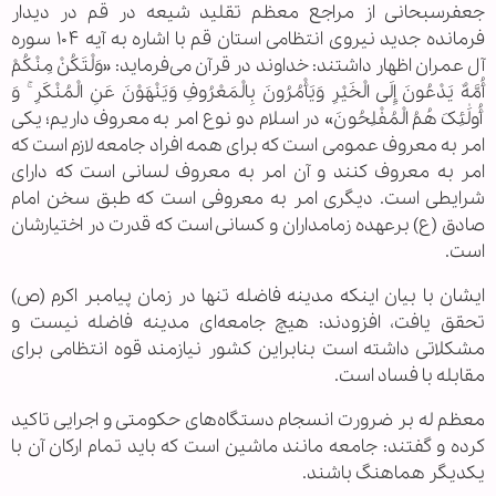
جعفرسبحانی از مراجع معظم تقلید شیعه در قم در دیدار
فرمانده جدید نیروی انتظامی استان قم با اشاره به آیه ۱۰۴ سوره
آل عمران اظهار داشتند: خداوند در قرآن می‌فرماید: «وَلْتَکُنْ مِنْکُمْ
أُمَّهٌ یَدْعُونَ إِلَی الْخَیْرِ وَیَأْمُرُونَ بِالْمَعْرُوفِ وَیَنْهَوْنَ عَنِ الْمُنْکَرِ ۚ وَ
أُولَٰئِکَ هُمُ الْمُفْلِحُونَ» در اسلام دو نوع امر به معروف داریم؛ یکی
امر به معروف عمومی است که برای همه افراد جامعه لازم است که
امر به معروف کنند و آن امر به معروف لسانی است که دارای
شرایطی است. دیگری امر به معروفی است که طبق سخن امام
صادق (ع) برعهده زمامداران و کسانی است که قدرت در اختیارشان
است.
ایشان با بیان اینکه مدینه فاضله تنها در زمان پیامبر اکرم (ص)
تحقق یافت، افزودند: هیچ جامعه‌ای مدینه فاضله نیست و
مشکلاتی داشته است بنابراین کشور نیازمند قوه انتظامی برای
مقابله با فساد است.
معظم له بر ضرورت انسجام دستگاه‌های حکومتی و اجرایی تاکید
کرده و گفتند: جامعه مانند ماشین است که باید تمام ارکان آن با
یکدیگر هماهنگ باشند.