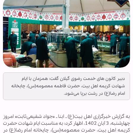
دبیر کانون های خدمت رضوی گیلان گفت: همزمان با ایام
شهادت کریمه اهل بیت، حضرت فاطمه معصومه(س)، چایخانه
امام رضا(ع) در رشت برپا می‌شود.
به گزارش خبرگزاری اهل بیت(ع) ـ ابنا ـ «جواد شفیعی‌ثابت» امروز
چهارشنبه، 3 آبان 1402، اظهار کرد: به مناسبت ایام شهادت حضرت
کریمه اهل بیت، حضرت معصومه(س)، چایخانه امام رضا(ع) در