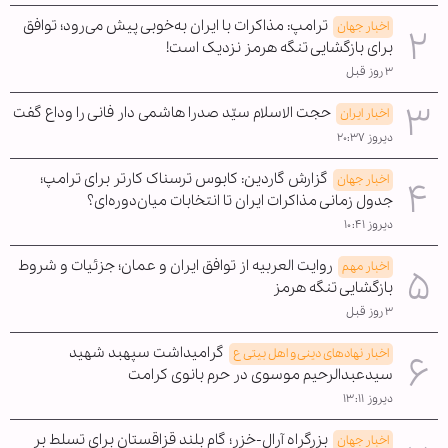
ترامپ: مذاکرات با ایران به‌خوبی پیش می‌رود؛ توافق
اخبار جهان
برای بازگشایی تنگه هرمز نزدیک است!
۳ روز قبل
حجت الاسلام سیّد صدرا هاشمی دار فانی را وداع گفت
اخبار ایران
دیروز ۲۰:۳۷
گزارش گاردین: کابوس ترسناک کارتر برای ترامپ؛
اخبار جهان
جدول زمانی مذاکرات ایران تا انتخابات میان‌دوره‌ای؟
دیروز ۱۰:۴۱
روایت العربیه از توافق ایران و عمان؛ جزئیات و شروط
اخبار مهم
بازگشایی تنگه هرمز
۳ روز قبل
گرامیداشت سپهبد شهید
اخبار نهادهای دینی و اهل بیتی ع
سیدعبدالرحیم موسوی در حرم بانوی کرامت
دیروز ۱۳:۱۱
بزرگراه آرال-خزر؛ گام بلند قزاقستان برای تسلط بر
اخبار جهان