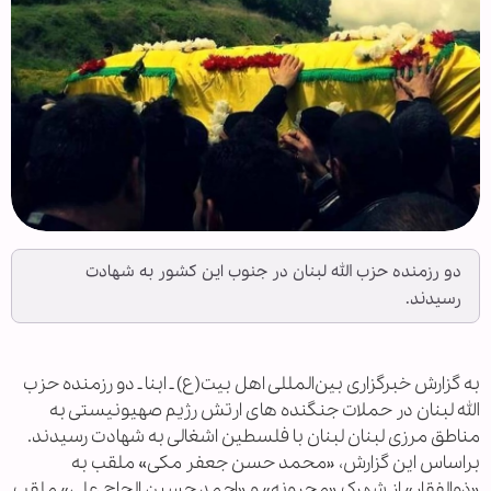
دو رزمنده حزب الله لبنان در جنوب این کشور به شهادت
رسیدند.
به گزارش خبرگزاری بین‌المللی اهل بیت(ع) ـ ابنا ـ دو رزمنده حزب
الله لبنان در حملات جنگنده های ارتش رژیم صهیونیستی به
مناطق مرزی لبنان لبنان با فلسطین اشغالی به شهادت رسیدند.
براساس این گزارش، «محمد حسن جعفر مکی» ملقب به
«ذوالفقار» از شهرک «محرونه» و «احمد حسین الحاج علی» ملقب