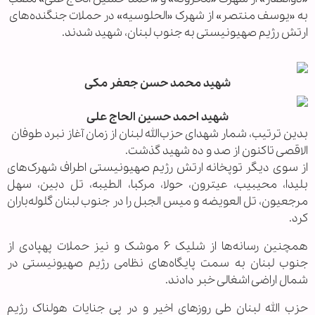
به «یوسف منتصر» از شهرک «الحلوسیه» در حملات جنگنده‌های
ارتش رژیم صهیونیستی به جنوب لبنان، شهید شدند.
شهید محمد حسن جعفر مکی
شهید احمد حسین الحاج علی
بدین ترتیب، شمار شهدای حزب‌الله لبنان از زمان آغاز نبرد طوفان
الاقصی تاکنون از صد و ده شهید گذشت.
از سوی دیگر توپخانه ارتش رژیم صهیونیستی اطراف شهرک‌های
بلیدا، محیبیب، عیترون، حولا، مرکبا، الطیبه، تل دبین، سهل
مرجعیون، تل العویضه و میس الجبل را در جنوب لبنان گلوله‌باران
کرد.
همچنین رسانه‌ها از شلیک ۶ موشک و نیز حملات پهپادی از
جنوب لبنان به سمت پایگاه‌های نظامی رژیم صهیونیستی در
شمال اراضی اشغالی خبر دادند.
حزب الله لبنان طی روزهای اخیر و در پی جنایات هولناک رژیم