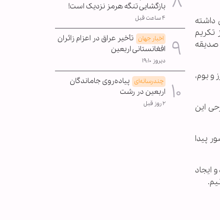
بازگشایی تنگه هرمز نزدیک است!
۴ ساعت قبل
ی داشته
ز تکریم
تأخیر عراق در اعزام زائران
اخبار جهان
 صدیقه
افغانستانی اربعین
دیروز ۱۹:۱۰
 و بوم،
پیاده‌روی جاماندگان
چندرسانه‌ای
اربعین در رشت
۲ روز قبل
حی این
ال حضور پیدا
و ایجاد
یم.