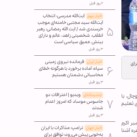
۲ روز قبل
آیت‌الله مدرسی: انتخاب
اخبار مهم
آیت‌الله سید مجتبی خامنه‌ای موجب
خرسندی شد / آیت الله رمضانی: رهبر
انقلاب، شخصیتی زاهد، عالم و دارای
بینش عمیق سیاسی است
۳ روز قبل
فرمانده نیروی زمینی
اخبار ایران
ای
سپاه: آماده برخورد با هرگونه خطای
محاسباتی دشمنان هستیم
۳ روز قبل
ویدیو | اعترافات دو
چندرسانه‌ای
ال، با
جاسوس موساد که امروز اعدام
 تعلیم
شدند
۳ روز قبل
ر اکرم
ترامپ: مذاکرات با ایران
اخبار جهان
ه آشنا
به‌خوبی پیش می‌رود؛ توافق برای