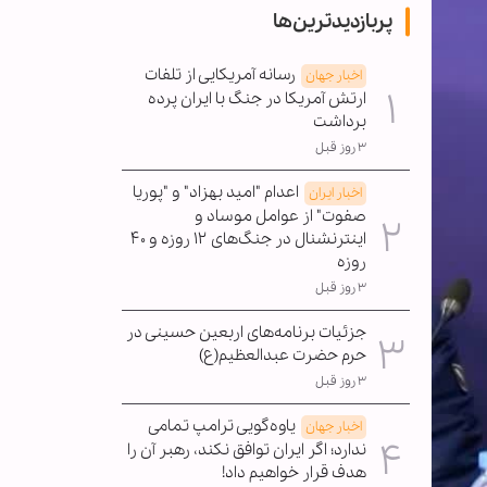
پربازدیدترین‌ها
رسانه آمریکایی از تلفات
اخبار جهان
ارتش آمریکا در جنگ با ایران پرده
برداشت
۳ روز قبل
اعدام "امید بهزاد" و "پوریا
اخبار ایران
صفوت" از عوامل موساد و
اینترنشنال در جنگ‌های ۱۲ روزه و ۴۰
روزه
۳ روز قبل
جزئیات برنامه‌های اربعین حسینی در
حرم حضرت عبدالعظیم(ع)
۳ روز قبل
یاوه‌گویی ترامپ تمامی
اخبار جهان
ندارد؛ اگر ایران توافق نکند، رهبر آن را
هدف قرار خواهیم داد!