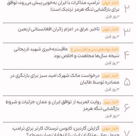
ترامپ: مذاکرات با ایران به‌خوبی پیش می‌رود؛ توافق
اخبار جهان
برای بازگشایی تنگه هرمز نزدیک است!
۲ روز قبل
تأخیر عراق در اعزام زائران افغانستانی اربعین
اخبار جهان
۳ روز قبل
عاقبت‌به‌خیری شهید لاریجانی
اخبار نهادهای دینی و اهل بیتی ع
نتیجه سال‌ها مجاهدت و اخلاص بود
۳ روز قبل
درخواست مالک شهرک امید سبز برای بازنگری در
اخبار جهان
مصادره توسط طالبان
۳ روز قبل
روایت العربیه از توافق ایران و عمان؛ جزئیات و شروط
اخبار مهم
بازگشایی تنگه هرمز
۲ روز قبل
گزارش گاردین: کابوس ترسناک کارتر برای ترامپ؛
اخبار جهان
جدول زمانی مذاکرات ایران تا انتخابات میان‌دوره‌ای؟