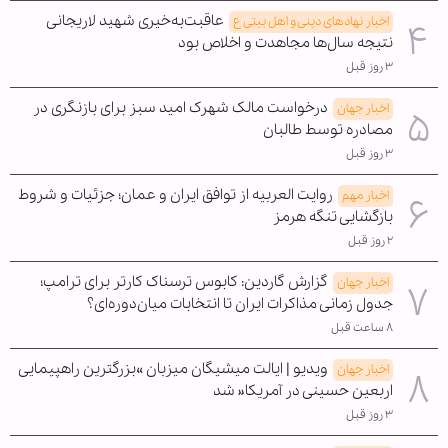
عاقبت‌به‌خیری شهید لاریجانی
اخبار نهادهای دینی و اهل بیتی ع
نتیجه سال‌ها مجاهدت و اخلاص بود
۳ روز قبل
درخواست مالک شهرک امید سبز برای بازنگری در
اخبار جهان
مصادره توسط طالبان
۳ روز قبل
روایت العربیه از توافق ایران و عمان؛ جزئیات و شروط
اخبار مهم
بازگشایی تنگه هرمز
۲ روز قبل
گزارش گاردین: کابوس ترسناک کارتر برای ترامپ؛
اخبار جهان
جدول زمانی مذاکرات ایران تا انتخابات میان‌دوره‌ای؟
۸ ساعت قبل
ویدیو | ایالت میشیگان میزبان »بزرگترین راهپیمایی
اخبار جهان
اربعین حسینی در آمریکا« شد
۳ روز قبل