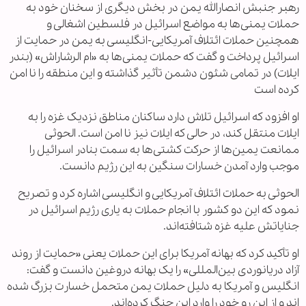
رهبر جنبش انصارالله یمن در بخش دیگری از سخنان خود به
حملات یمنی‌ها به مواضع اسرائیل در فلسطین اشغالی و
همچنین حملات ائتلاف آمریکایی-انگلیسی به یمن در حمایت از
اسرائیل پرداخت و گفت که حملات یمنی‌ها به «ام الرشاراش» (بندر
ایلات) در تمامی شئون دشمن تأثیر گذاشته و این منطقه را نا امن
کرده است
او افزود که اسرائیل تلاش دارد ساکنان مناطق نزدیک غزه را به
ایلات منتقل کند، در حالی که ایلات نیز نا امن است. الحوثی
ممانعت یمین‌ها از حرکت‌ کشتی‌ها به سمت بنادر اسرائیل را
موجب وارد آمدن خسارات سنگین به این رژیم دانست.
الحوثی به حملات ائتلاف آمریکایی و انگلیسی اشاره کرد و تصریح
نمود که این دو کشور با انجام حملات به یاری رژیم اسرائیل در
جنایاتش علیه غزه شتافته‌اند.
او تأکید کرد که بهانه آمریکا برای این حملات یعنی «حمایت از روند
آزاد دریانوردی بین‌المللی» را یک بهانه دروغین دانست و گفت:
انگلیس و آمریکا به دلیل حملات یمن متحمل خسارت بزرگ شده
اند و از این رو خود را وارد این جنگ کرده‌اند.