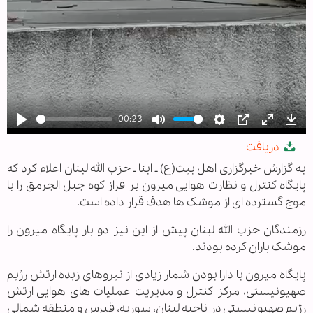
00:23
Play
Mute
Settings
PIP
Enter
Dow
دریافت
fullscree
به گزارش خبرگزاری اهل بیت(ع) ـ ابنا ـ حزب الله لبنان اعلام کرد که
پایگاه کنترل و نظارت هوایی میرون بر فراز کوه جبل الجرمق را با
موج گسترده ای از موشک ها هدف قرار داده است.
رزمندگان حزب الله لبنان پیش از این نیز دو بار پایگاه میرون را
موشک باران کرده بودند.
پایگاه میرون با دارا بودن شمار زیادی از نیروهای زبده ارتش رژیم
صهیونیستی، مرکز کنترل و مدیریت عملیات های هوایی ارتش
رژیم صهیونیستی در ناحیه لبنان، سوریه، قبرس و منطقه شمالی