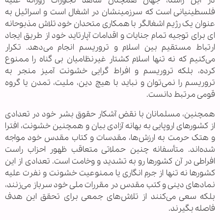
در این راستا، جهان همچنان شاهد تجاوزات روزانه علیه
فلسطینیانی است که سرزمینشان در اشغال است و اسرائیل به
عنوان یک رژیم اشغالگر با همکاری متحدان خود تلاش مذبوحانه
ای برای توجیه تمام جنایات و اقدامات آپارتاید خود از طریق ایجاد
ارتباط مستقیم بین اسلام و تروریسم انجام می‌دهد. تکرار
می‌کنیم که نه تنها اسلام کشتار غیرنظامیان بی گناه را ممنوع
کرده، بلکه تروریسم و افراط گرایی خشونت آمیز منجر به
تروریسم را نمی‌توان و نباید با هیچ دین، ملیت، تمدن یا گروه
قومی مرتبط دانست.
همچنین، مسلمانان با نقض آشکار حقوق بشر خود در تعدادی
از کشورهای اروپایی به بهانه آزادی بیان و همچنین خشونت، افترا
و هتک حرمت به ارزش‌ها، مقدسات و کتاب مقدس خود مواجه
شده‌اند. متأسفانه چنین حملاتی متعاقب ظهور احزاب راست
افراطی در آن کشورها رو به تشدید و وخامت است. تعدادی از این
کشورها نه تنها از جرم انگاری یا ممنوعیت خشونت و نفرت علیه
نمادهای دینی و کتب مقدس در مقررات ملی خود سرباز می‌زنند،
بلکه سعی می‌کنند از تلاش‌های جمعی برای تحقق این هدف
فاصله بگیرند.