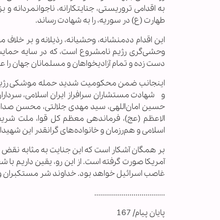
به اقدامی تروریستی، جنایتکارانه، ناجوانمردانه و
طهارت (ع) در سوریه، را به شهادت رساند.
این اقدام ددمنشانه، وحشيانه، رذيلانه و بر خلاف
وحشی‌گری رژيم نامشروع است، که در سايه حمايت 
دست زده و تمام آزاديخواهان و مسلمانان جهان را عزا
اینجانب ضمن محکومیت شدید حمله موشکی رژیم
و شهادت مستشاران سرافراز ایران اسلامی، سردار
حسین امان‌اللهی، سید مهدی جلالتی، محسن صداقت، 
الاعظم (عج)، فرماندهی معظم کل قوا، ملت شریف و
اسلامی و هم‌رزمان و خانواده‏‌های گرانقدر این شهی
بر همگان آشکار است که این جنایت به مثابه نقض تم
آمریکا صورت گرفته است. از این رو، یقین داریم با 
غاصب اسرائیل خواهد بود. خداوند شر مستکبران و در 
....................................
پایان پیام/ 167