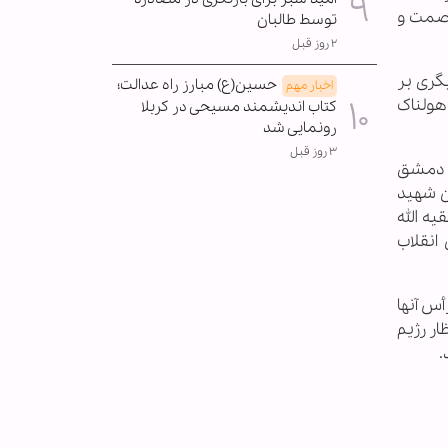
 عصمت و
توسط طالبان
۲ روز قبل
گری بر
حسین(ع) مبارز راه عدالت؛
اخبار مهم
هولناک
کتاب اندیشمند مسیحی در کربلا
رونمایی شد
۳ روز قبل
ر دمشق
ن شهید
ه الله
انقلاب
أس آنها
ار رژیم
.