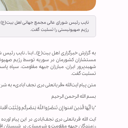
نایب رئیس شورای عالی مجمع جهانی اهل بیت(ع) 
رژیم صهیونیستی را تسلیت گفت.
به گزارش خبرگزاری اهل بیت(ع) ـ ابنا ـ نایب رئی
مستشاران کشورمان در سوریه توسط رژیم صهیونیست
شهیدپرور ایران، مبارزان جبهه مقاومت، سپاه پاسدار
تسلیت گفت.
متن پیام آیت‌الله «قربانعلی دری نجف آبادی» به شر
بسم الله الرحمن الرحیم
"يا أَيُّهَا الَّذينَ آمَنوا إِن تَنصُرُوا اللَّهَ يَنصُركُم وَيُثَبِّت أَقد
آیت‌ الله قربانعلی دری نجف‌آبادی در این پیام آو