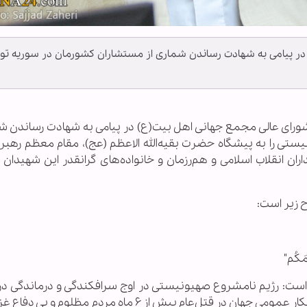
در پیامی به شهادت رساندن شماری از مستشاران کشورمان در سوریه ت
س شورای عالی مجمع جهانی اهل بیت(ع) در پیامی به شهادت رساندن شم
ی را به پیشگاه حضرت بقیه‌الله الاعظم (عج)، مقام معظم رهبر
ان انقلاب اسلامی و هم‌رزمان و خانواده‌‏های گرانقدر این شهیدان و
ح زیر است:
امَكُم"
رده است: رژیم نامشروع صهیونیستی در اوج سرافکندگی و درماندگی د
رزمندگان جبهه مقاومت و شرمساری در شبستان افکار عمومی جهان در قتل‌عام بیش از ۶ ماه مردم م