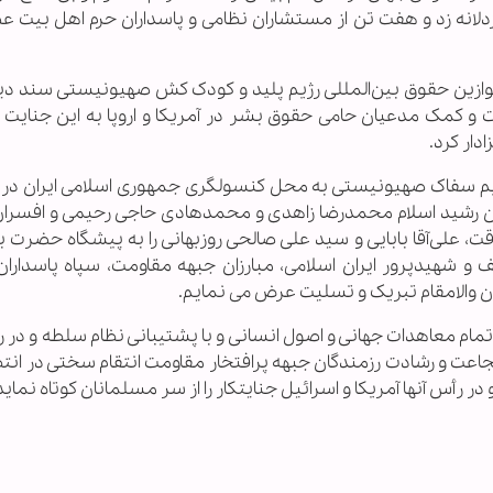
 بزدلانه زد و هفت تن از مستشاران نظامی و پاسداران حرم اهل بیت
 موازین حقوق بین‌المللی رژيم پليد و کودک کش صهيونيستی سند دی
و کمک مدعيان حامی حقوق بشر در آمريکا و اروپا به اين جنايت 
دار کرد.
 سفاک صهیونیستی به محل کنسولگری جمهوری اسلامی ایران د
ان رشيد اسلام محمدرضا زاهدی و محمدهادی حاجی رحیمی و افسرا
علی‌آقا بابایی و سید علی صالحی روزبهانی را به پیشگاه حضرت بقی
 شهیدپرور ایران اسلامی، مبارزان جبهه مقاومت، سپاه پاسداران 
دان والامقام تبریک و تسلیت عرض می نمایم.
ام معاهدات جهانی و اصول انسانی و با پشتیبانی نظام سلطه و در ر
شجاعت و رشادت رزمندگان جبهه پرافتخار مقاومت انتقام سختی در انتظ
رأس آنها آمریکا و اسرائیل جنایتکار را از سر مسلمانان کوتاه نماید