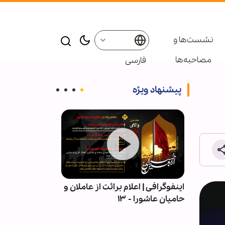
نشست‌ها و
مصاحبه‌ها
فارسی
پیشنهاد ویژه
| قلمِ
اینفوگرافی | اعلام برائت از عاملان و
اربعین در میان 
حامیان عاشورا - ۱۳
آیین عاشورایی