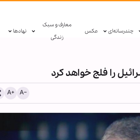
معارف و سبک
چندرسانه‌ای
عکس
نهادها
زندگی
ائیل را فلج خواهد کرد
پادکست ابنا - روایت یک دهه 
شکسته