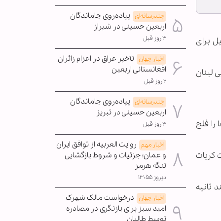
پیاده‌روی جاماندگان
چندرسانه‌ای
اربعین حسینی در شیراز
۳ روز قبل
ل برای
تأخیر عراق در اعزام زائران
اخبار جهان
افغانستانی اربعین
ی لبنان
۲ روز قبل
پیاده‌روی جاماندگان
چندرسانه‌ای
اربعین حسینی در تبریز
را فلج
۳ روز قبل
روایت العربیه از توافق ایران
اخبار مهم
 کریات
و عمان؛ جزئیات و شروط بازگشایی
تنگه هرمز
دیروز ۱۳:۵۵
 ثانیه
درخواست مالک شهرک
اخبار جهان
امید سبز برای بازنگری در مصادره
توسط طالبان