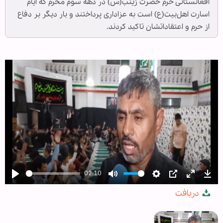
افغانستانی حرم حضرت زینب(س) در دهه سوم محرم که ایام
اسارت اهل‌بیت(ع) است به عزاداری پرداختند و بار دیگر بر دفاع
از حرم و اعتقاداتشان تاکید کردند.
02:10
Play
Mute
Settings
PIP
Enter
Dow
دریافت
fullscree