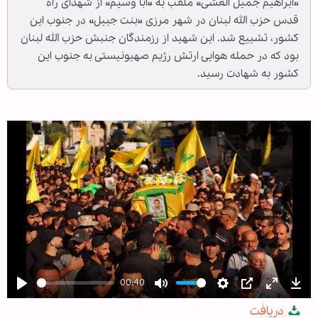
«ابراهیم جمیل العشی» ملقب به «ابا وسیم» از شهدای راه
قدس حزب الله لبنان در شهر مرزی «بنت جبیل» در جنوب این
کشور، تشییع شد. این شهید از رزمندگان جنبش حزب الله لبنان
بود که در حمله هوایی ارتش رژیم صهیونیستی به جنوب این
کشور به شهادت رسید.
00:40
Play
Mute
Settings
PIP
Enter
Dow
دریافت