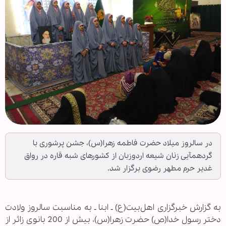
در سالروز میلاد حضرت فاطمه زهرا(س)، جشن پرشوری با
گردهمآیی زنان شیعه اردوزبان از کشورهای شبه قاره در رواق
غدیر حرم مطهر رضوی برگزار شد.
به گزارش خبرگزاری اهل‌بیت(ع) ـ ابنا ـ به مناسبت سالروز ولادت
دختر رسول خدا(ص) حضرت زهرا(س)، بیش از 200 بانوی زائر از