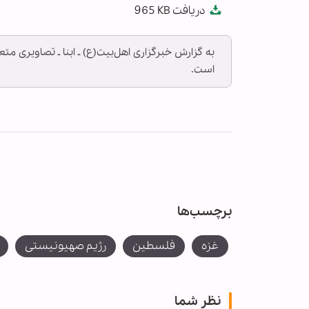
دریافت
965 KB
fullscreen
به گزارش خبرگزاری اهل‌بیت(ع) ـ ابنا ـ تصاویری
است.
برچسب‌ها
غزه
فلسطین
رژیم صهیونیستی
نظر شما