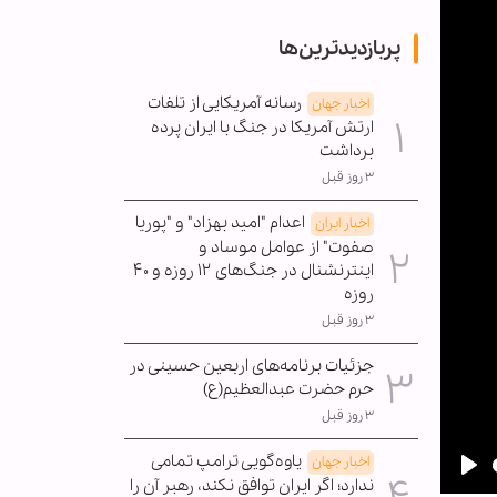
پربازدیدترین‌ها
رسانه آمریکایی از تلفات
اخبار جهان
ارتش آمریکا در جنگ با ایران پرده
برداشت
۳ روز قبل
اعدام "امید بهزاد" و "پوریا
اخبار ایران
صفوت" از عوامل موساد و
اینترنشنال در جنگ‌های ۱۲ روزه و ۴۰
روزه
۳ روز قبل
جزئیات برنامه‌های اربعین حسینی در
حرم حضرت عبدالعظیم(ع)
۳ روز قبل
یاوه‌گویی ترامپ تمامی
اخبار جهان
ندارد؛ اگر ایران توافق نکند، رهبر آن را
Pla