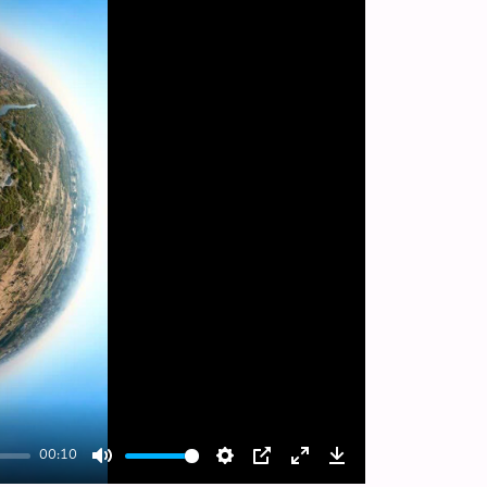
00:10
Mute
Settings
PIP
Enter
Download