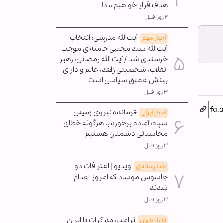
هدف قرار خواهیم داد!
۲ روز قبل
آیت‌الله مدرسی: انتخاب
اخبار مهم
آیت‌الله سید مجتبی خامنه‌ای موجب
خرسندی شد / آیت الله رمضانی: رهبر
انقلاب، شخصیتی زاهد، عالم و دارای
بینش عمیق سیاسی است
۳ روز قبل
فرمانده نیروی زمینی
اخبار ایران
سپاه: آماده برخورد با هرگونه خطای
محاسباتی دشمنان هستیم
۳ روز قبل
ویدیو | اعترافات دو
چندرسانه‌ای
جاسوس موساد که امروز اعدام
شدند
۳ روز قبل
ترامپ: مذاکرات با ایران
اخبار جهان