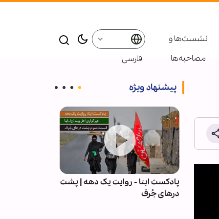
نشست‌ها و
مصاحبه‌ها
فارسی
پیشنهاد ویژه
ت،
پادکست ابنا - روایت یک دهه | پشت
پیمان با خدا؛ رم
(ع) -
درهای جُرف
نشیب زندگی