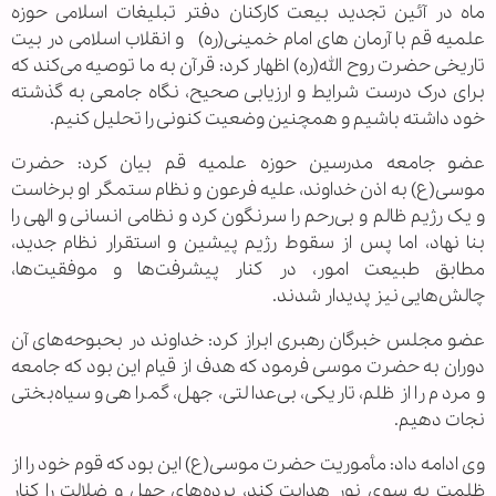
ماه در آئین تجدید بیعت کارکنان دفتر تبلیغات اسلامی حوزه
علمیه قم با آرمان های امام خمینی(ره) و انقلاب اسلامی در بیت
تاریخی حضرت روح الله(ره) اظهار کرد: قرآن به ما توصیه می‌کند که
برای درک درست شرایط و ارزیابی صحیح، نگاه جامعی به گذشته
خود داشته باشیم و همچنین وضعیت کنونی را تحلیل کنیم.
عضو جامعه مدرسین حوزه علمیه قم بیان کرد: حضرت
موسی(ع) به اذن خداوند، علیه فرعون و نظام ستمگر او برخاست
و یک رژیم ظالم و بی‌رحم را سرنگون کرد و نظامی انسانی و الهی را
بنا نهاد، اما پس از سقوط رژیم پیشین و استقرار نظام جدید،
مطابق طبیعت امور، در کنار پیشرفت‌ها و موفقیت‌ها،
چالش‌هایی نیز پدیدار شدند.
عضو مجلس خبرگان رهبری ابراز کرد: خداوند در بحبوحه‌های آن
دوران به حضرت موسی فرمود که هدف از قیام این بود که جامعه
و مردم را از ظلم، تاریکی، بی‌عدالتی، جهل، گمراهی و سیاه‌بختی
نجات دهیم.
وی ادامه داد: مأموریت حضرت موسی(ع) این بود که قوم خود را از
ظلمت به سوی نور هدایت کند، پرده‌های جهل و ضلالت را کنار