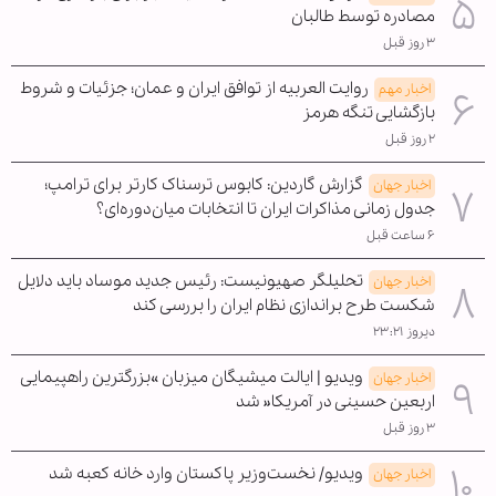
مصادره توسط طالبان
۳ روز قبل
روایت العربیه از توافق ایران و عمان؛ جزئیات و شروط
اخبار مهم
بازگشایی تنگه هرمز
۲ روز قبل
گزارش گاردین: کابوس ترسناک کارتر برای ترامپ؛
اخبار جهان
جدول زمانی مذاکرات ایران تا انتخابات میان‌دوره‌ای؟
۶ ساعت قبل
تحلیلگر صهیونیست: رئیس جدید موساد باید دلایل
اخبار جهان
شکست طرح براندازی نظام ایران را بررسی کند
دیروز ۲۳:۲۱
ویدیو | ایالت میشیگان میزبان »بزرگترین راهپیمایی
اخبار جهان
اربعین حسینی در آمریکا« شد
۳ روز قبل
ویدیو/ نخست‌وزیر پاکستان وارد خانه کعبه شد
اخبار جهان