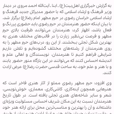
به گزارش خبرگزاری اهل‌بیت(ع) ـ ابنا ـ آیت‌الله احمد مروی در دیدار
وزیر فرهنگ و ارشاد اسلامی که با حضور مدیرکل جدید فرهنگ و
ارشاد اسلامی خراسان رضوی در حرم مطهر امام رضا(ع) برگزار شد،
با بیان اینکه حضور هنرمندان در حرم رضوی باید حضوری پررنگ و
فعال باشد، اظهار کرد: هنرمندان می‌توانند ظرفیت بالای حرم
مطهر و فرصت بی‌نظیر زیارت را در قالب‌های مختلف هنری به
بهترین شکل تجلی ببخشند. از این رو، درب‌های حرم مطهر را به
روی هنرمندان از رشته‌های مختلف گشوده‌ایم و تلاش داریم
شرایطی فراهم کنیم تا هنرمندان، نویسندگان و اهالی علم و
اندیشه احساس کنند که می‌توانند در این بارگاه منور حضور یابند
و با هنر و علم خود، به ساحت قدسی حضرت رضا(ع) عرض ارادت
کنند.
وی افزود: حرم مطهر رضوی مملو از آثار هنری فاخر است که
هنرهایی همچون آینه‌کاری، کاشی‌کاری، معماری، خوش‌نویسی،
شعر و سایر شاخه‌های هنری تجلی یافته است. در طول تاریخ
هنرمندان نسبت به این مکان شریف احساس مسئولیت ویژه‌ای
داشته‌اند و آن را بهترین و مناسب‌ترین محل برای ارائه هنر خود
می‌دانستند؛ این جریان خلق هنر و ابراز ارادت هنرمندان از طریق