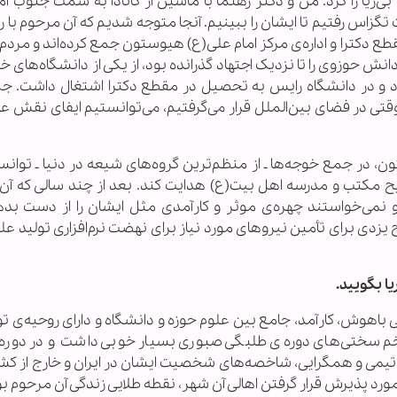
‌ریا را کرد. من و دکتر رهنما با ماشین از کانادا به سمت جنوب آم
زاس رفتیم تا ایشان را ببینیم. آنجا متوجه شدیم که آن مرحوم با ر
ع دکترا و اداره‌ی مرکز امام علی(ع) هیوستون جمع کرد‌ه‌اند و مرد
نش حوزوی را تا نزدیک اجتهاد گذرانده بود، از یکی از دانشگاه‌های خ
ود و در دانشگاه رایس به تحصیل در مقطع دکترا اشتغال داشت. ج
تی در فضای بین‌الملل قرار می‌گرفتیم، می‌توانستیم ایفای نقش عال
، در جمع خوجه‌ها ـ از منظم‌ترین گروه‌های شیعه در دنیا ـ توان
یح مکتب و مدرسه اهل بیت(ع) هدایت کند. بعد از چند سالی که آن
و نمی‌خواستند چهره‌ی موثر و کارآمدی مثل ایشان را از دست بدهن
زدی برای تأمین نیروهای مورد نیاز برای نهضت نرم‌افزاری تولید عل
ا بگویید.
هوش، کارآمد، جامع بین علوم حوزه و دانشگاه و دارای روحیه‌ی تو
خم سختی‌های دوره‌ی طلبگی صبوری بسیار خوبی داشت و در دوره 
تیمی و همگرایی، شاخصه‌های شخصیت ایشان در ایران و خارج از کشو
ورد پذیرش قرار گرفتن اهالی آن شهر، نقطه طلایی زندگی آن مرحوم بو