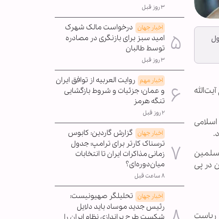
۳ روز قبل
درخواست مالک شهرک
اخبار جهان
امید سبز برای بازنگری در مصادره
ول
توسط طالبان
۳ روز قبل
روایت العربیه از توافق ایران
اخبار مهم
یت‌الله
و عمان؛ جزئیات و شروط بازگشایی
تنگه هرمز
۲ روز قبل
امامت مرکز آموزش اسلامی
گزارش گاردین: کابوس
.
اخبار جهان
ترسناک کارتر برای ترامپ؛ جدول
مسلمین
زمانی مذاکرات ایران تا انتخابات
میان‌دوره‌ای؟
 در پی
۸ ساعت قبل
تحلیلگر صهیونیست:
اخبار جهان
رئیس جدید موساد باید دلایل
 ریاست
شکست طرح براندازی نظام ایران را