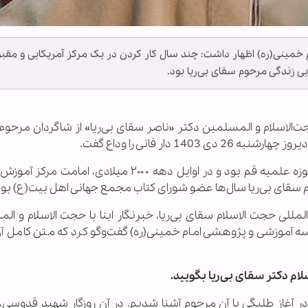
ینی(ره) اظهار داشت: چند سال کار کردن در یک مرکز آمریکایی و مقب
ی زندگی مرحوم سقای بی‌ریا بود.
حجت‌الاسلام و المسلمین دکتر «ناصر سقای بی‌ریا» از شاگردان مرحوم آ
1 دار فانی را وداع گفت.
او رئیس سابق مجمع نمایندگان طلاب و فضلای حوزه علمیه قم بود و در اوایل دهه ۲۰۰۰ میلادی، 
قای بی‌ریا سال‌ها عضو شورای کتاب مجمع جهانی اهل بیت(ع) بود
مللی حجت الاسلام سقای بی‌ریا، خبرنگار ابنا با حجت الاسلام و ال
موزشی و پژوهشی امام خمینی(ره) گفت‌وگو کرد که متن کامل آن
سلام دکتر سقای بی‌ریا بگویید.
ر آغاز طلبگی با آن مرحوم آشنا شدیم. در آن روزگار شهید قدوسی،