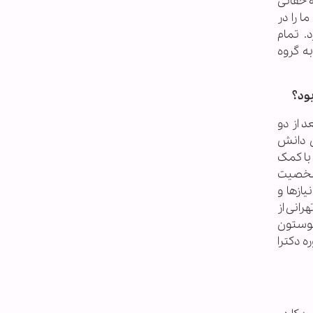
 حقانی
 را در
. تمام
ه گروه
بود؟
دند، تدوین کرد و بعد از دو
ن دانش
با کمک
د شخصیت
ازها و
رانی از
هیوستون
ه دکترا