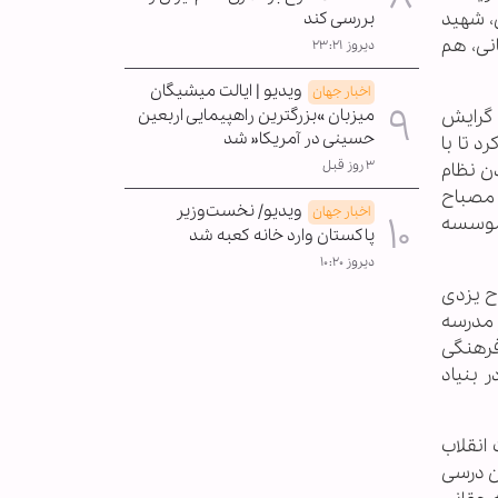
، شهید
بررسی کند
نی، هم
دیروز ۲۳:۲۱
ویدیو | ایالت میشیگان
اخبار جهان
میزبان »بزرگترین راهپیمایی اربعین
 گرایش
حسینی در آمریکا« شد
د تا با
۳ روز قبل
ن نظام
 مصباح
ویدیو/ نخست‌وزیر
اخبار جهان
ه موسسه
پاکستان وارد خانه کعبه شد
دیروز ۱۰:۲۰
ح یزدی
ز مدرسه
 فرهنگی
ر بنیاد
انقلاب
ن درسی