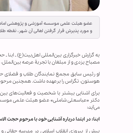
عضو هیئت علمی موسسه آموزشی و پژوهشی امام خم
و مورد پذیرش قرار گرفتن اهالی آن شهر، نقطه طلای
به گزارش خبرگزاری بین‌المللی اهل‌بیت(ع) ـ ابنا ـ 
مصباح یزدی و از مبلغان با تجربۀ عرصه بین‌الملل، دیروز چهارشنبه 26 دی 403
هوستون، تگزاس را برعهده داشت. همچنین مرحوم س
برای آشنایی بیشتر با شخصیت و فعالیت‌های بین‌ال
دکتر «عباسعلی شاملی» عضو هیئت علمی موسسه آ
می‌آید:
ابنا: در ابتدا درباره آشنایی خود با مرحوم حجت الا
پیش از پیروزی انقلاب اسلامی در مدرسه حقانی و د