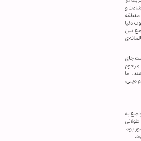
ریکا در
شادت و
م منطقه
وب دنیا
مع بین
مانه‌ی
ست جای
 مرحوم
د، اما
م دینی،
اضع به
طولانی
ر بود.
د.