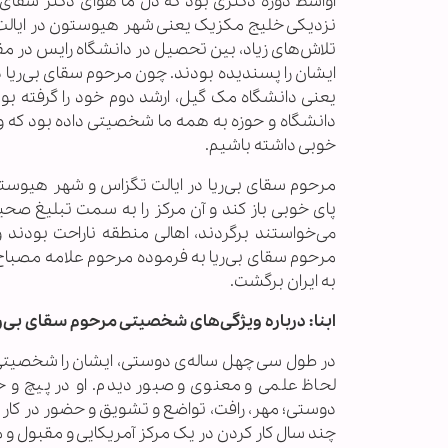
اواسط دوره دکتری بود که دل ما هوای دکتر سقای بی
نزدیکی خلیج مکزیک یعنی شهر هیوستون در ایالت تگ
تلاش‌های زیاد، بین تحصیل در دانشگاه رایس در مقط
ایشان را پسندیده بودند. چون مرحوم سقای بی‌ریا دا
یعنی دانشگاه مک گیل، ارشد دوم خود را گرفته ب
دانشگاه و حوزه به همه ما شخصیتی داده بود که وق
خوبی داشته باشیم.
مرحوم سقای بی‌ریا در ایالت تگزاس و شهر هیوستون
پای خوبی باز کند و آن مرکز را به سمت تبلیغ صح
می‌خواستند برگردند، اهالی منطقه ناراحت بودند 
مرحوم سقای بی‌ریا به فرموده مرحوم علامه مصباح ی
به ایران برگشت.
ابنا: درباره ویژگی‌های شخصیتی مرحوم سقای بی‌ری
در طول سی چهل ساله‌ی دوستی، ایشان را شخصیتی با
لحاظ علمی و معنوی و صبور دیدم. او در پیچ و 
دوستی؛ مهر، رافت، تواضع و تشویق و حضور در کار 
چند سال کار کردن در یک مرکز آمریکایی و مقبول و م