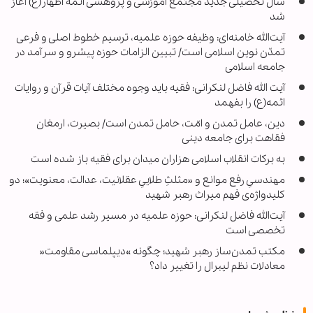
سال تحصیلی جدید مجتمع آموزشی و پژوهشی ائمه اطهار(ع) آغاز
شد
آیت‌الله‌ خامنه‌ای: وظیفه حوزه علمیه، ترسیم خطوط اصلی و فرعی
تمدّن نوین اسلامی است/ تبیین الزامات حوزه پیشرو و سرآمد در
جامعه اسلامی
آیت الله فاضل لنکرانی: فقیه باید وجوه مختلف آیات قرآن و روایات
ائمه(ع) را بفهمد
دین، عامل تمدن‌ و امّت، حامل تمدن است/ بصیرت، ارمغان
فقاهت برای جامعه دینی
به برکات انقلاب اسلامی هزاران میدان برای فقیه باز شده است
مهندسیِ رفع موانع و «مثلثِ طلاییِ عقلانیت، عدالت، معنویت»؛ دو
کلیدواژه‌ی فهم میراث رهبر شهید
آیت‌الله فاضل لنکرانی: حوزه علمیه در مسیر رشد علمی و فقه
تخصصی است
مکتب تمدن‌ساز رهبر شهید؛ چگونه »دیپلماسی مقاومت«
معادلات نظم لیبرال را تغییر داد؟