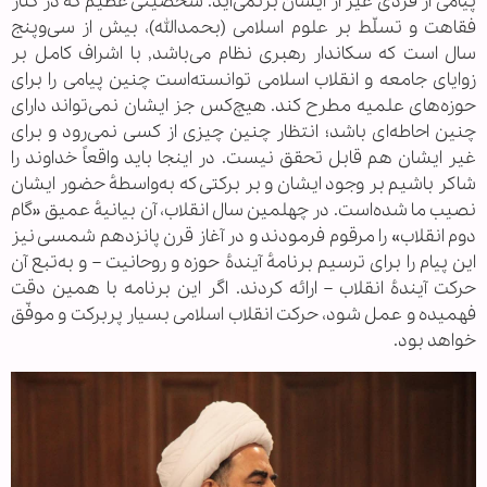
پیامی از فردی غیر از ایشان برنمی‌آید. شخصیتی عظیم که در کنار
فقاهت و تسلّط بر علوم اسلامی (بحمدالله)، بیش از سی‌وپنج
سال است که سکاندار رهبری نظام می‌باشد, با اشراف کامل بر
زوایای جامعه و انقلاب اسلامی توانسته‌است چنین پیامی را برای
حوزه‌های علمیه مطرح کند. هیچ‌کس جز ایشان نمی‌تواند دارای
چنین احاطه‌ای باشد؛ انتظار چنین چیزی از کسی نمی‌رود و برای
غیر ایشان هم قابل تحقق نیست. در اینجا باید واقعاً خداوند را
شاکر باشیم بر وجود ایشان و بر برکتی که به‌واسطهٔ حضور ایشان
نصیب ما شده‌است. در چهلمین سال انقلاب، آن بیانیهٔ عمیق «گام
دوم انقلاب» را مرقوم فرمودند و در آغاز قرن پانزدهم شمسی نیز
این پیام را برای ترسیم برنامهٔ آیندهٔ حوزه و روحانیت – و به‌تبع آن
حرکت آیندهٔ انقلاب – ارائه کردند. اگر این برنامه با همین دقت
فهمیده و عمل شود، حرکت انقلاب اسلامی بسیار پربرکت و موفّق
خواهد بود.