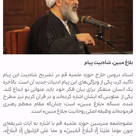
بلاغ مبین، شاه‌بیت پیام
استاد دروس خارج حوزه علمیه قم در تشریح شاه‌بیت این پیام
تأکید کرد: یکی از ویژگی‌های این پیام ادبیات جدید آن است. بالأخره
یک انسان متفکر برای بیان فکر خود باید عنوانی نو ابداع کند.
یکی از عناوینی که ایشان اشاره کرده‌اند و در قرآن کریم نیز مطرح
شده، مسأله «بلاغ مبین» است؛ چنان‌که مقام معظم رهبری
فرموده‌اند وظیفه اصلی روحانیت «بلاغ مبین» است.
عضوجامعه مدرسین حوزه علمیه قم با اشاره به آیات شریفه‌ای
چون «وَمَا عَلَیْنَا إِلَّا الْبَلَاغُ الْمُبِینُ» و «مَا عَلَی الرَّسُولِ إِلَّا الْبَلَاغُ»،