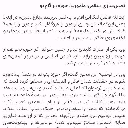
تمدن‌سازی اسلامی؛ مأموریت حوزه در گام نو
آیت‌الله فاضل لنکرانی افزود: به نظر می‌رسد «بلاغ مبین» در اینجا
یعنی این‌که انسان چیزی از دین را فروگذار نکند و دین را با همهٔ
ظرفیتش در اختیار جامعه قرار دهد. از نظر اینجانب، این مهم‌ترین
نکته و روح حاکم بر سراسر پیام است.
وی یکی از عبارات کلیدی پیام را چنین خواند: اگر حوزه بخواهد از
عهده بلاغ مبین برآید، باید تمدن اسلامی را در برابر تمدن‌های
باطل و انحرافی زمان ترسیم کند.
وی در توضیح این محور گفت: اگر حوزه بتواند در همهٔ ابعاد وارد
شود، در حقیقت همان فکر و اندیشه‌ای را محقق کرده است که
امام خمینی (رضوان‌الله تعالی علیه) داشتند و می‌فرمودند: «فقه
ما از گهواره تا گور برنامه دارد»؛ یعنی دین در همهٔ علوم جامعیت
دارد. رهبر انقلاب نیز در بخشی از پیام با همین تعبیر تأکید
می‌فرمایند که «تمدن اسلامی برترین هدف دنیایی انقلاب است».
سپس توضیح می‌دهند و می‌گویند تمدنی که در آن علم، فناوری،
منابع انسانی، منابع طبیعی، همهٔ توانایی‌ها و پیشرفت‌های