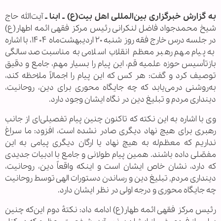
به گزارش خبرگزاری بین‌المللی اهل بیت(ع) ـ ابنا ـ
آیت‌الله حاج
شیخ محمدجواد فاضل لنکرانی رئیس مرکز فقهی ائمه اطهار(ع)
در جلسه درس خارج فقه روز شنبه ۲۰ اردیبهشت‌ماه ۱۴۰۴، با اشاره
به پیام مهم رهبر معظم انقلاب اسلامی به مناسبت صدسالگی
بازتأسیس حوزه علمیه قم، این پیام را بسیار مهم، جامع و دقیق
توصیف کرد و گفت: هر کس که این پیام را اجمالاً ملاحظه کند،
به‌روشنی درمی‌یابد که چه جایگاه محوری برای دین، روحانیت،
دینداری مردم و تبلیغ دین در نگاه ایشان وجود دارد.
وی با اشاره به این نکته که تاکنون چنین پیام تفصیلی‌ای از جانب
رهبری برای هیچ نهاد دیگری صادر نشده است، افزود: ما سراغ
نداریم که معظم‌له به هیچ نهاد یا ارگان دیگری پیامی به این
مفصّلی داده باشند. همین پیام طولانی و جامع با ادبیات جدیدی
که دارد، نشان خاص ایشان است و اینکه واقعاً دین، روحانیت،
دینداری مردم, تبلیغ دین و رساندن دستورات الهی توسط روحانیت
چه جایگاه محوری و درجه اولی در نظر ایشان دارد.
رئیس مرکز فقهی ائمه طهار(ع) ادامه داد: نکتهٔ دوم این‌که چنین