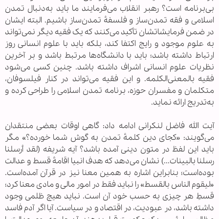
بی‌برنامه است؟ رهبر انقلاب می‌فرمایند ما باید به‌دنبال تمدن
اسلامی و فقه تمدن‌ساز و فلسفهٔ تمدن‌ساز باشیم. البته ایشان
در ضمن فرمایشاتشان تأکید می‌کنند که یک فقیه دیگر نمی‌تواند
به علوم موجود و رایج اکتفا کند، بلکه باید با علوم انسانی روز
ارتباط داشته باشد؛ باید با دانشگاه‌ها مرتبط باشد و بر آخرین
نظریات علوم انسانی اشراف داشته باشد. چنین کسی می‌شود
فقیه بالمعنی‌الکلمه. و این فقیه می‌تواند در کنار فیلسوفان،
متکلمان و مفسران حوزه، برنامه تمدن اسلامی را طراحی کرده و
به‌تدریج ارائه نماید.
آیت الله فاضل لنکرانی ادامه داد: گاهی اوقات بعضی منتقدان
می‌گویند: «کجای دین کلمهٔ تمدن به گوش شما خورده؟» مگر
باید این لفظ در متون دینی آمده باشد؟ آیه شریفه (لقد أرسلنا
رسلنا بالبینات...) نشان می‌دهد که هدف انبیا اقامهٔ قسط و عدالت
بوده‌است؛ بنابراین اشاره به همین معنا نیز در قرآن آمده‌است.
«لیقوم الناس بالقسط» را نباید فقط در امور مالی و مادی معنا کرد؛
قسطِ هر چیزی به حسب خود آن است. نباید هیچ ظلمی وجود
داشته باشد، در عبودیت، در اقتصاد و در سیاست. آیا اگر آدم فاسد