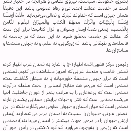
بشری، حکومت، سیاست، نیروی نظامی و هرآنچه در اختیار بشر
است در خدمت عدالت اجتماعی و رفاه عمومی باشد. این دقیقاً
همان چیزی است که خداوند تبارک و تعالی می‌فرماید: «لَقَدْ أَرْسَلْنَا
رُسُلَنَا بِالْبَیِّنَاتِ وَأَنْزَلْنَا مَعَهُمُ الْکِتَابَ وَالْمِیزَانَ لِیَقُومَ النَّاسُ
بِالْقِسْطِ»؛ یعنی همهٔ ارسال رسولان و انزال کتاب‌ها برای این است
که عدالت در جامعه محقق شود. به این معنا که در جامعه نه
فاصله‌های طبقاتی باشد، نه زورگویی، نه ظلم، و نه چپاول ملت‌ها و
منابع آن‌ها.
رئیس مرکز فقهی ائمه اطهار(ع) با اشاره به تمدن غرب اظهار کرد:
تمدن فاسد و منحط غربی که امروز مشاهده می‌کنیم، تمدنی
است که برای چپاول منطقهٔ خاورمیانه پا به میدان گذاشته‌است؛
تمدنی است که می‌خواهد منابع انسانی را تحت سلطه درآورد؛
تمدنی است که برده‌داری را به مراتب بدتر از دوران جاهلیت احیا
می‌کند؛ تمدنی است که قتل و حیات برایش معنایی یکسان دارد؛
تمدنی است که میان انسان و حیوان تفاوتی نمی‌گذارد؛ بلکه در این
تمدن غربی، حیوان را نسبت به انسان برتر می‌شمارند (یعنی
ارزش حیوان را در برخی جهات بیشتر از انسان می‌دانند)؛ تمدنی
است که رژیمی را به‌وجود می‌آورد که کودک‌کشی در رأس امور آن