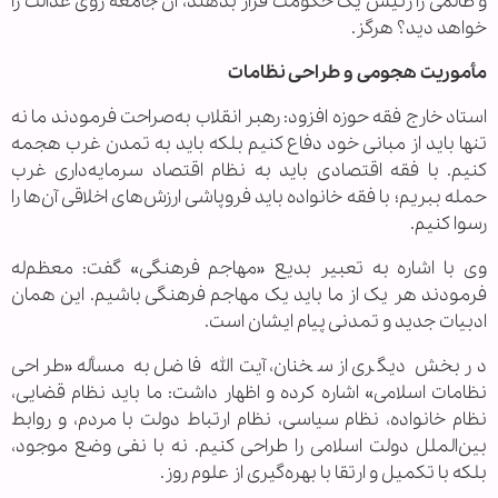
و ظالمی را رئیس یک حکومت قرار بدهند، آن جامعه روی عدالت را
خواهد دید؟ هرگز.
مأموریت هجومی و طراحی نظامات
استاد خارج فقه حوزه افزود: رهبر انقلاب به‌صراحت فرمودند ما نه
تنها باید از مبانی خود دفاع کنیم بلکه باید به تمدن غرب هجمه
کنیم. با فقه اقتصادی باید به نظام اقتصاد سرمایه‌داری غرب
حمله ببریم؛ با فقه خانواده باید فروپاشی ارزش‌های اخلاقی آن‌ها را
رسوا کنیم.
وی با اشاره به تعبیر بدیع «مهاجم فرهنگی» گفت: معظم‌له
فرمودند هر یک از ما باید یک مهاجم فرهنگی باشیم. این همان
ادبیات جدید و تمدنی پیام ایشان است.
در بخش دیگری از سخنان، آیت‌الله فاضل به مسأله «طراحی
نظامات اسلامی» اشاره کرده و اظهار داشت: ما باید نظام قضایی،
نظام خانواده، نظام سیاسی، نظام ارتباط دولت با مردم، و روابط
بین‌الملل دولت اسلامی را طراحی کنیم. نه با نفی وضع موجود،
بلکه با تکمیل و ارتقا با بهره‌گیری از علوم روز.