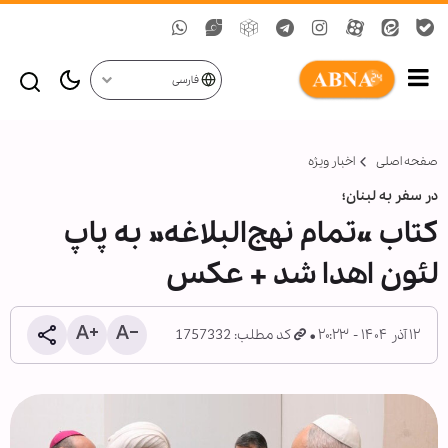
فارسی
صفحه اصلی
اخبار ویژه
در سفر به لبنان؛
کتاب «تمام نهج‌البلاغه» به پاپ
لئون اهدا شد + عکس
۱۲ آذر ۱۴۰۴ - ۲۰:۲۳
کد مطلب: 1757332