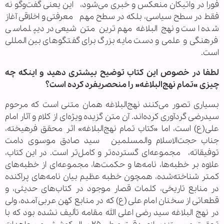
فورا در واتیکان منعکس و خبری می‌شود، این یعنی گفت‌وگو نه
فقط در سطح سیاسی، بلکه در سطح مهم معرفتی و اخلاقی آغاز
شده است و نهج البلاغه مهم‌ترین متن شیعی در دیپلماسی
فرهنگی و علمی و دست مایه بزرگ برای گفتگوهای بین المللی
است.
لطفا در خصوص این کتاب توضیح بیشتری دهید و اینکه چه
چیزی «تمام نهج‌البلاغه» را منحصربفرد کرده است؟
بسیاری تصور می‌کنند نهج‌البلاغه همان متنی است که مرحوم
سیدرضی گردآوری کرده‌اند. آن متن گزیده ویژه‌ای از کلام و آثار امام
علی(ع) است، اما «کتاب تمام نهج‌البلاغه» اثر محقق فرهیخته،
جناب حجت‌الاسلام والمسلمین سید صادق موسوی دامت
توفیقاته، مجموعه‌ای گسترده‌تر و کامل‌تر است. در این کتاب،
علاوه بر خطبه‌ها، نامه‌ها و حکمت‌ها، مجموعه‌ای از خطبه‌های
کمتر شناخته‌شده، همچون خطبه عظیم بیان نامه‌های پراکنده
در منابع تاریخی، کلمات قصار موجود در کتاب‌های حدیثی، و
قطعاتی از سخنان امام علی(ع) که در منابع کهن عربی آمده، ولی
در نهج البلاغه سید رضی اعلی الله مقامه تألیف نشده بود که با