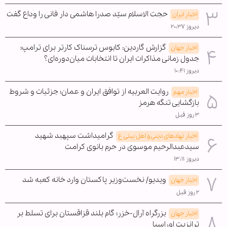
حجت الاسلام سیّد صدرا هاشمی دار فانی را وداع گفت
اخبار ایران
دیروز ۲۰:۳۷
گزارش گاردین: کابوس ترسناک کارتر برای ترامپ؛
اخبار جهان
جدول زمانی مذاکرات ایران تا انتخابات میان‌دوره‌ای؟
دیروز ۱۰:۴۱
روایت العربیه از توافق ایران و عمان؛ جزئیات و شروط
اخبار مهم
بازگشایی تنگه هرمز
۳ روز قبل
گرامیداشت سپهبد شهید
اخبار نهادهای دینی و اهل بیتی ع
سیدعبدالرحیم موسوی در حرم بانوی کرامت
دیروز ۱۳:۱۱
ویدیو/ نخست‌وزیر پاکستان وارد خانه کعبه شد
اخبار جهان
۲ روز قبل
بزرگراه آرال-خزر؛ گام بلند قزاقستان برای تسلط بر
اخبار جهان
ترانزیت اوراسیا