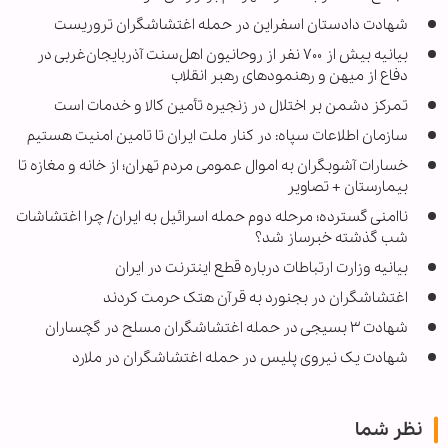
شهادت دادستان اسفراین در حمله اغتشاشگران تروریست
بیانیه بیش از ۷۰۰ نفر از روحانیون اهل‌سنت آذربایجان‌غربی در
دفاع از میهن و رهنمودهای رهبر انقلاب
تمرکز دشمن بر اختلال در زنجیره تأمین کالا و خدمات است
سازمان اطلاعات سپاه: در کنار ملت ایران تا تامین امنیت هستیم
خسارات آشوبگران به اموال عمومی مردم تهران؛ از خانه و مغازه تا
بیمارستان + تصاویر
ناامنی گسترده؛ مرحله دوم حمله اسرائیل به ایران/ چرا اغتشاشات
شب گذشته خبرساز شد؟
بیانیه وزارت ارتباطات درباره قطع اینترنت در ایران
اغتشاشگران در بجنورد به قرآن هتک حرمت کردند
شهادت ۳ بسیجی در حمله اغتشاشگران مسلح در گچساران
شهادت یک نیروی پلیس در حمله اغتشاشگران در ملارد
نظر شما