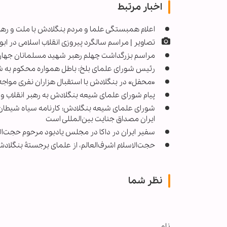
اخبار مرتبط
اعلام همبستگی علما و مردم بنگلادش با ملت و ره
تصاویر | مراسم سالگرد پیروزی انقلاب اسلامی در اب
مراسم بزرگداشت چهلم رهبر شهید مسلمانان جهان د
رئیس شورای علمای بلخ: باطل همواره محکوم به 
«محفل» در بنگلادش با استقبال هزاران نفری مواجه
پیام شورای علمای شیعه بنگلادش به رهبر انقلاب و 
شورای علمای شیعه بنگلادش: کارنامه سیاه شیطان ب
ایران مصداق جنایت بین‌المللی است
سفیر ایران در داکا در مجلس یادبود مرحوم حجت‌ا
حجت‌الاسلام اشرف‌العالم، از علمای برجستۀ بنگلادش،
نظر شما
نام