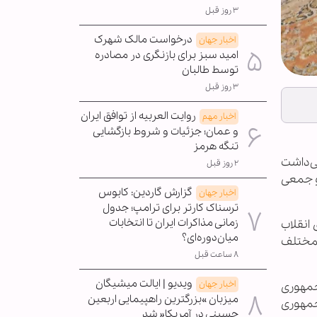
۳ روز قبل
درخواست مالک شهرک
اخبار جهان
امید سبز برای بازنگری در مصادره
توسط طالبان
۳ روز قبل
روایت العربیه از توافق ایران
اخبار مهم
و عمان؛ جزئیات و شروط بازگشایی
تنگه هرمز
ی‌داشت
۲ روز قبل
و جمعی
گزارش گاردین: کابوس
اخبار جهان
ترسناک کارتر برای ترامپ؛ جدول
زمانی مذاکرات ایران تا انتخابات
انقلاب
میان‌دوره‌ای؟
 مختلف
۸ ساعت قبل
ویدیو | ایالت میشیگان
اخبار جهان
جمهوری
میزبان »بزرگترین راهپیمایی اربعین
جمهوری
حسینی در آمریکا« شد