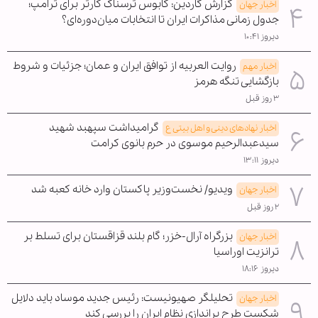
گزارش گاردین: کابوس ترسناک کارتر برای ترامپ؛
اخبار جهان
جدول زمانی مذاکرات ایران تا انتخابات میان‌دوره‌ای؟
دیروز ۱۰:۴۱
روایت العربیه از توافق ایران و عمان؛ جزئیات و شروط
اخبار مهم
بازگشایی تنگه هرمز
۳ روز قبل
گرامیداشت سپهبد شهید
اخبار نهادهای دینی و اهل بیتی ع
سیدعبدالرحیم موسوی در حرم بانوی کرامت
دیروز ۱۳:۱۱
ویدیو/ نخست‌وزیر پاکستان وارد خانه کعبه شد
اخبار جهان
۲ روز قبل
بزرگراه آرال-خزر؛ گام بلند قزاقستان برای تسلط بر
اخبار جهان
ترانزیت اوراسیا
دیروز ۱۸:۱۶
تحلیلگر صهیونیست: رئیس جدید موساد باید دلایل
اخبار جهان
شکست طرح براندازی نظام ایران را بررسی کند