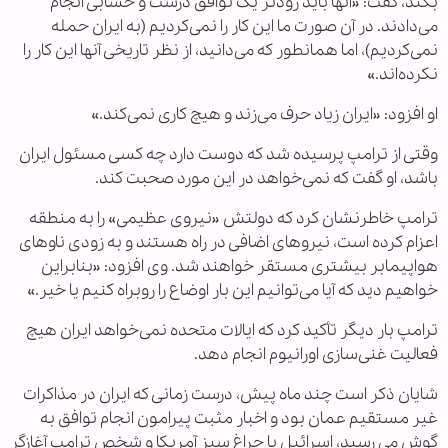
بکند، گفت: «آنها باید زودتر یک توافق درست و حسابی انجام
می‌دادند. در آن صورت ما این کار را نمی‌کردیم (به ایران حمله
نمی‌کردیم)، اما همانطور که می‌دانید، از نظر تاریخی آنها این کار را
نکرده‌اند.»
او افزود: «ایران زیاد حرف می‌زند و هیچ کاری نمی‌کند.»
وقتی از ترامپ پرسیده شد که دوست دارد چه کسی مسئول ایران
باشد، او گفت که نمی‌خواهد در این مورد صحبت کند.
ترامپ خاطرنشان کرد که دولتش «نیروی عظیمی» را به منطقه
اعزام کرده است، نیروهای اضافی در راه هستند و به زودی ناوهای
هواپیمابر بیشتری مستقر خواهند شد. وی افزود: «بنابراین
خواهیم دید که آیا می‌توانیم این بار اوضاع را روبراه کنیم یا خیر.»
ترامپ بار دیگر تأکید کرد که ایالات متحده نمی‌خواهد ایران هیچ
فعالیت غنی‌سازی اورانیوم انجام دهد.
شایان ذکر است چند ماه پیش، درست زمانی که ایران در مذاکرات
غیر مستقیم عمان بود و اخبار مثبت پیرامون انجام توافق به
گوش می رسید، اسرائیل با چراغ سبز آمریکا و شخص ترامپ آغازگر