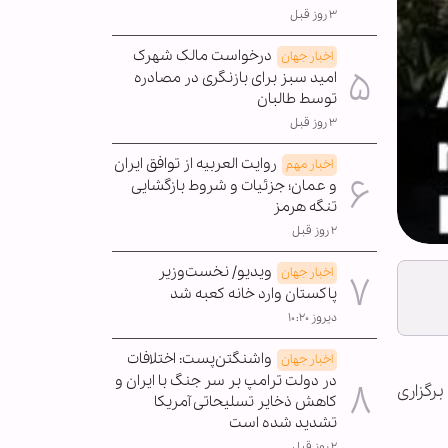
۳ روز قبل
درخواست مالک شهرک
اخبار جهان
امید سبز برای بازنگری در مصادره
توسط طالبان
۳ روز قبل
روایت العربیه از توافق ایران
اخبار مهم
و عمان؛ جزئیات و شروط بازگشایی
تنگه هرمز
۲ روز قبل
ویدیو/ نخست‌وزیر
اخبار جهان
پاکستان وارد خانه کعبه شد
دیروز ۱۰:۲۰
واشنگتن‌پست: اختلافات
اخبار جهان
در دولت ترامپ بر سر جنگ با ایران و
رگزاری
کاهش ذخایر تسلیحاتی آمریکا
تشدید شده است
۲ روز قبل