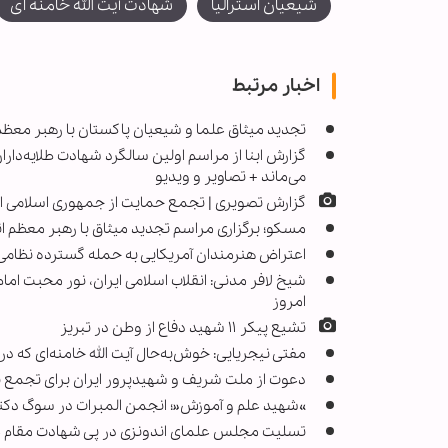
شیعیان استرالیا
شهادت آیت الله خامنه ای
اخبار مرتبط
تجدید میثاق علما و شیعیان پاکستان با رهبر معظم
گزارش ابنا از مراسم اولین سالگرد شهادت طلایه‌دا
‌می‌ماند + تصاویر و ویدیو
گزارش تصویری | تجمع حمایت از جمهوری اسلامی ای
مسکو؛ برگزاری مراسم تجدید میثاق با رهبر معظم ان
اعتراض هنرمندان آمریکایی به حمله گسترده نظامی آم
شیخ لافر مدنی: انقلاب اسلامی ایران، نور محبت امام
امروز
تشیع پیکر ۱۱ شهید دفاع از وطن در تبریز
مفتی نیجریایی: خوش‌به‌حال آیت الله خامنه‌ای که
دعوت از ملت شریف و شهیدپرور ایران برای تجمع 
»شهید علم و آموزش«؛ انجمن المبرات در سوگ دک
تسلیت مجلس علمای اندونزی در پی شهادت مقام 