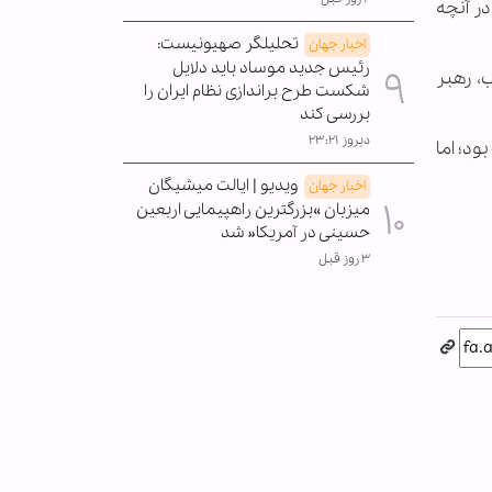
در آنچه
تحلیلگر صهیونیست:
اخبار جهان
رئیس جدید موساد باید دلایل
، رهبر
شکست طرح براندازی نظام ایران را
بررسی کند
دیروز ۲۳:۲۱
ود؛ اما
ویدیو | ایالت میشیگان
اخبار جهان
میزبان »بزرگترین راهپیمایی اربعین
حسینی در آمریکا« شد
۳ روز قبل