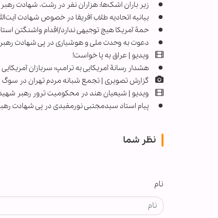
زیر باران اشک‌ها: هزاران نفر در رشت، شهادت رهبر ا
بیانیه اتحادیه طلاب آفریقا در خصوص شهادت آیت‌الل
حمۀ آمریکا هیچ توجیهی ندارد/اقدام واشنگتن استاند
دعوت به وحدت ملی و هوشیاری در پی شهادت رهبر ا
ویدیو | عراق به پا خواست!
هشدار رسانۀ آمریکایی به ترامپ؛ سربازان آمریکای
گزارش تصویری | تجمع شبانه مردم تهران در سوگ ش
ویدیو | شیعیان هند در محکومیت ترور رهبر شهید ا
پیام استاد سیدمجتبی نورمفیدی در پی شهادت رهبر 
نظر شما
نام