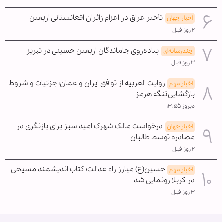
تأخیر عراق در اعزام زائران افغانستانی اربعین
اخبار جهان
۲ روز قبل
پیاده‌روی جاماندگان اربعین حسینی در تبریز
چندرسانه‌ای
۳ روز قبل
روایت العربیه از توافق ایران و عمان؛ جزئیات و شروط
اخبار مهم
بازگشایی تنگه هرمز
دیروز ۱۳:۵۵
درخواست مالک شهرک امید سبز برای بازنگری در
اخبار جهان
مصادره توسط طالبان
۲ روز قبل
حسین(ع) مبارز راه عدالت؛ کتاب اندیشمند مسیحی
اخبار مهم
در کربلا رونمایی شد
۳ روز قبل