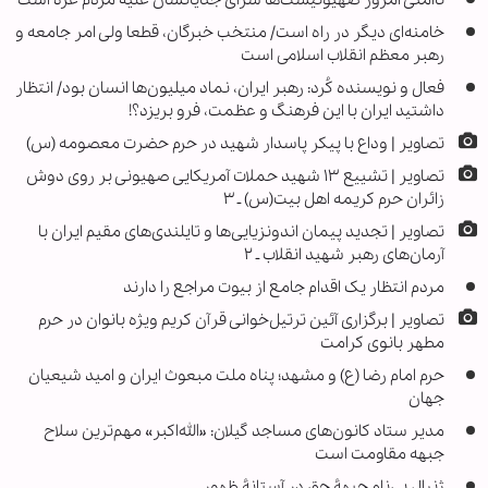
خامنه‌ای دیگر در راه است/ منتخب خبرگان، قطعا ولی امر جامعه و
رهبر معظم انقلاب اسلامی است
فعال و نویسنده کُرد: رهبر ایران، نماد میلیون‌ها انسان بود/ انتظار
داشتید ایران با این فرهنگ و عظمت، فرو بریزد؟!
تصاویر | وداع با پیکر پاسدار شهید در حرم حضرت معصومه (س)
تصاویر | تشییع ۱۳ شهید حملات آمریکایی صهیونی بر روی دوش
زائران حرم کریمه اهل بیت(س) ـ ۳
تصاویر | تجدید پیمان اندونزیایی‌ها و تایلندی‌های مقیم ایران با
آرمان‌های رهبر شهید انقلاب ـ ۲
مردم انتظار یک اقدام جامع از بیوت مراجع را دارند
تصاویر | برگزاری آئین ترتیل‌خوانی قرآن کریم ویژه بانوان در حرم
مطهر بانوی کرامت
حرم امام رضا (ع) و مشهد؛ پناه ملت مبعوث ایران و امید شیعیان
جهان
مدیر ستاد کانون‌های مساجد گیلان: «الله‌اکبر» مهم‌ترین سلاح
جبهه مقاومت است
ژنرال بی‌نامِ جبهۀ حق در آستانۀ ظهور