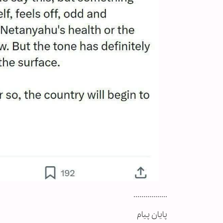
.................
پایان پیام