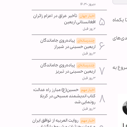
دیروز ۱۶:۳۰
تأخیر عراق در اعزام زائران
اخبار جهان
 یکماه
افغانستانی اربعین
۲ روز قبل
دی‌های
پیاده‌روی جاماندگان
چندرسانه‌ای
اربعین حسینی در شیراز
۳ روز قبل
پیاده‌روی جاماندگان
چندرسانه‌ای
شروع به
اربعین حسینی در تبریز
۳ روز قبل
حسین(ع) مبارز راه عدالت؛
اخبار مهم
کتاب اندیشمند مسیحی در کربلا
رونمایی شد
۳ روز قبل
روایت العربیه از توافق ایران
اخبار مهم
و عمان؛ جزئیات و شروط بازگشایی