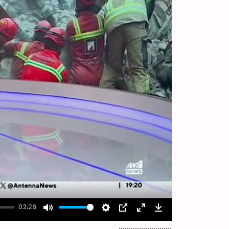
02:26
Mute
Settings
PIP
Enter
Download
..........................