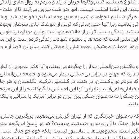
ا شلوغ هستند، کسب‌وکارها جریان دارند و مردم به روال عادی زندگی
‌بینید، این فقط امشب نیست، آنها هر شب بیرون می‌آیند تا از ملت خ
ه هرگز تسلیم نخواهند شد، به هیچ وجه تسلیم نخواهند شد، و ش
وتی بنامید زیرا آنها حتی زمانی که ترس از موشک بالای سرشان وجود د
هستند، زندگی بسیار فراتر از حالت عادی است، و این دوباره بی‌تفاوت
ن ملتی است که دهه‌ها با مفهوم شهادت زندگی کرده است. و این مر
ان‌ها، حملات موشکی، وجودشان را مختل کند. بنابراین فضا آرام و 
کنش بین‌المللی به آن را چگونه می‌بینند و آیا افکار عمومی از آغاز
د که جهان در برابر بی‌عدالتی بیدار می‌شود و جامعه بین‌المللی 
 که مردم در پاکستان، در هند، در کشمیر، ترکیه، انگلستان و هر ج
خیابان‌ها می‌آیند. بنابراین آنها این احساس دلگرم‌کننده را از این مردم 
ن جنگ را نه به‌عنوان جنگی بین ایران در برابر آمریکا یا اسرائیل، بلکه آ
نند.
ه به‌عنوان خبرنگاری که از تهران گزارش می‌دهید، بزرگترین چالش‌ه
 طول جنگ با آن رو به رو هستید، چیست؟ که در پاسخ این‌گونه عنو
برانگیز است، محدودیت‌ها یا سانسور نیست، بلکه خودِ جو جنگ است. 
ز پروپاگاندا را بسیار دشوار می‌کند. چالش دیگر، انتقال ظرافت‌ها