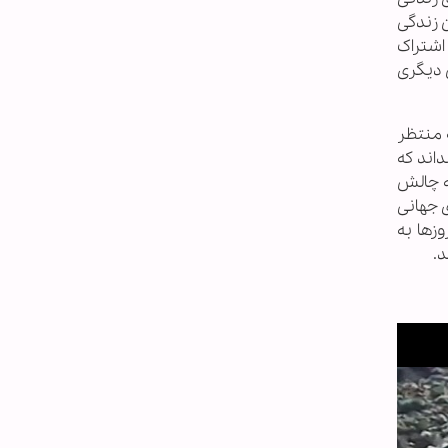
ن زندگی
اشتراک
 دیگری
ه منتظر
داند که
به چالش
 جهانی
وزها به
د.