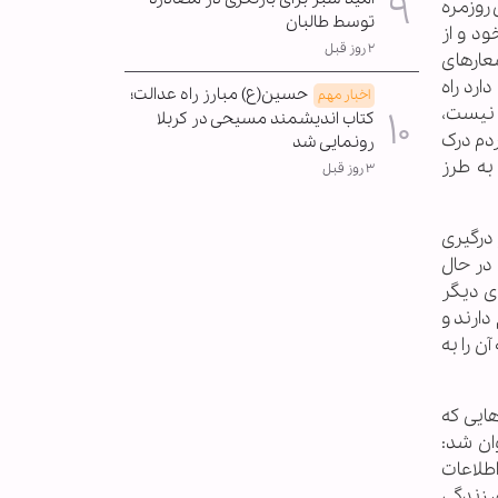
 روزمره
توسط طالبان
ود و از
۲ روز قبل
عارهای
ارد راه
حسین(ع) مبارز راه عدالت؛
اخبار مهم
ی نیست،
کتاب اندیشمند مسیحی در کربلا
دم درک
رونمایی شد
به طرز
۳ روز قبل
 درگیری
در حال
ای دیگر
دارند و
ن را به
ایی که
ان شد:
اطلاعات
ی زندگی