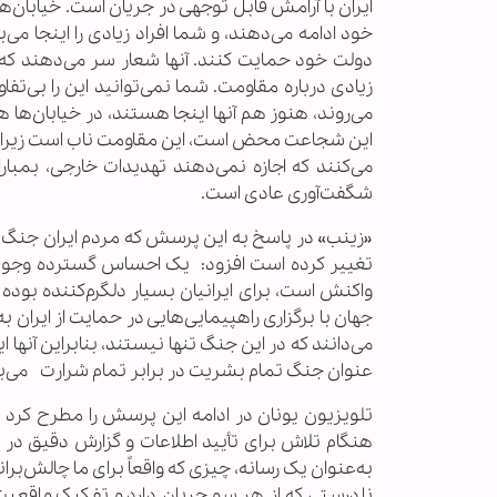
ایران با آرامش قابل توجهی در جریان است. خیابان‌ه
خود ادامه می‌دهند، و شما افراد زیادی را اینجا می
دولت خود حمایت کنند. آنها شعار سر می‌دهند ک
زیادی درباره مقاومت. شما نمی‌توانید این را بی‌تفا
می‌روند، هنوز هم آنها اینجا هستند، در خیابان‌ها 
این شجاعت محض است، این مقاومت ناب است زیرا ای
می‌کنند که اجازه نمی‌دهند تهدیدات خارجی، بمبار
شگفت‌آوری عادی است.
«زینب» در پاسخ به این پرسش که مردم ایران جنگ و وا
تغییر کرده است افزود: یک احساس گسترده وجود دار
واکنش است، برای ایرانیان بسیار دلگرم‌کننده بوده
جهان با برگزاری راهپیمایی‌هایی در حمایت از ایران به 
می‌دانند که در این جنگ تنها نیستند، بنابراین آنها ای
عنوان جنگ تمام بشریت در برابر تمام شرارت می‌بی
تلویزیون یونان در ادامه این پرسش را مطرح کرد ک
هنگام تلاش برای تأیید اطلاعات و گزارش دقیق در
به‌عنوان یک رسانه، چیزی که واقعاً برای ما چالش‌
نادرستی که از هر سو جریان دارد و تفکیک واقعیت ا