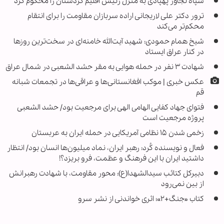
سپاه تجاوز پهپادی به منزل رئیس اقلیم کردستان را محکوم کرد
ترور دکتر علی لاریجانی اراده سربازان مقاومت را برای انتقام
محکم‌تر می‌کند
شیخ همام حمودی: شهید آیت‌الله خامنه‌ای در سخت‌ترین روزها
در کنار عراق ایستاد
شهادت ۳ نفر در حمله هوایی به مقر حشد الشعبی در شمال عراق
عکس خبری | موکب افغانستانی‌ها و عراقی‌ها در تجمعات شبانه
قم
فتوای جهاد کفایی الهامی الهی برای مرجعیت بود/ حشد الشعبی
پروژه مرجعیت است
زخمی شدن ۱۵ نظامی آمریکایی در حمله ایران به عربستان
فعال و نویسنده کُرد: رهبر ایران، نماد میلیون‌ها انسان بود/ انتظار
داشتید ایران با این فرهنگ و عظمت، فرو بریزد؟!
دبیرکل کتائب سیدالشهدا(ع): محور مقاومت، با شهادت رهبرانش
از بین نمی‌رود
کتاب «جنگ+۲»؛ اثری خواندنی از نشر سرو