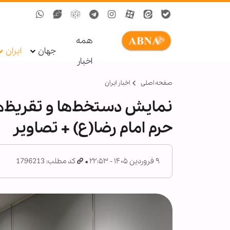
همه
جهان
ایران
اخبار
صفحه اصلی
اخبار ایران
نمایش دستخط‌ها و تقریظ‌ها
حرم امام رضا(ع) + تصاویر
۹ فروردین ۱۴۰۵ - ۲۲:۵۳
کد مطلب: 1796213
آ
ف
ف