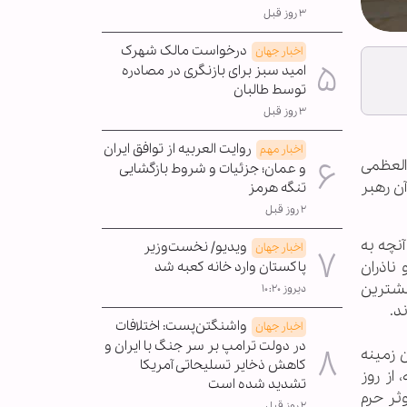
۳ روز قبل
درخواست مالک شهرک
اخبار جهان
امید سبز برای بازنگری در مصادره
توسط طالبان
۳ روز قبل
روایت العربیه از توافق ایران
اخبار مهم
العظمی
و عمان؛ جزئیات و شروط بازگشایی
آن رهبر
تنگه هرمز
۲ روز قبل
نچه به
ویدیو/ نخست‌وزیر
اخبار جهان
ناذران
پاکستان وارد خانه کعبه شد
یشترین
دیروز ۱۰:۲۰
د.
واشنگتن‌پست: اختلافات
اخبار جهان
در دولت ترامپ بر سر جنگ با ایران و
 زمینه
کاهش ذخایر تسلیحاتی آمریکا
 از روز
تشدید شده است
ن کوثر حرم
۲ روز قبل