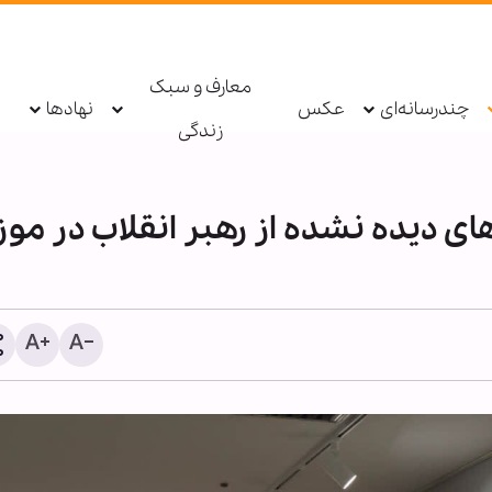
معارف و سبک
چندرسانه‌ای
عکس
نهادها
زندگی
ی دیده نشده از رهبر انقلاب در موز
یت‌الله رمضانی: فضای مجازی
روزنامه‌نگار اسلام‌ستیز ان
رصتی طلایی برای دیپلماسی
درگذشت
راملی