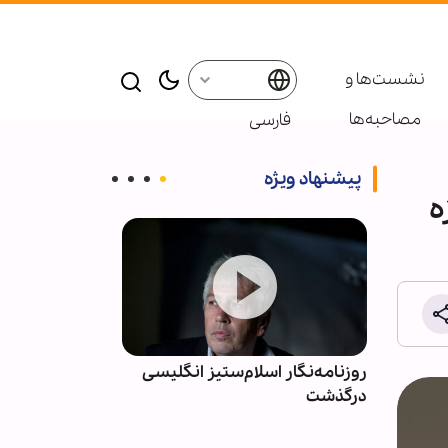
نشست‌ها و
مصاحبه‌ها
فارسی
پیشنهاد ویژه
ه
گلیسی
مراسم سوگواری اربعین در خانقاه
ادعای صهیونیس
امام زین‌العابدین(ع) هند
پهپادی به نیرو
جنوب لبنان