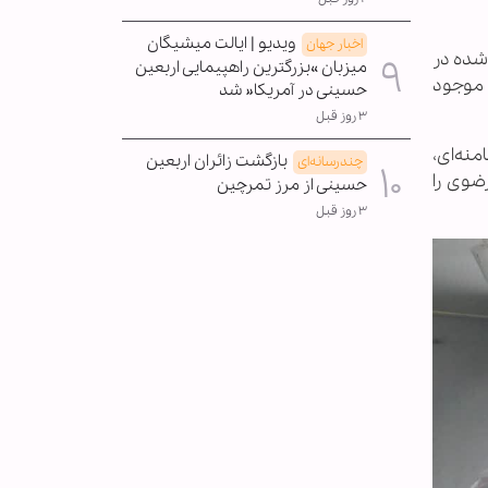
ویدیو | ایالت میشیگان
اخبار جهان
‌شده در
میزبان »بزرگترین راهپیمایی اربعین
ه مرکزی موجود
حسینی در آمریکا« شد
۳ روز قبل
منه‌ای،
بازگشت زائران اربعین
چندرسانه‌ای
رضوی را
حسینی از مرز تمرچین
۳ روز قبل