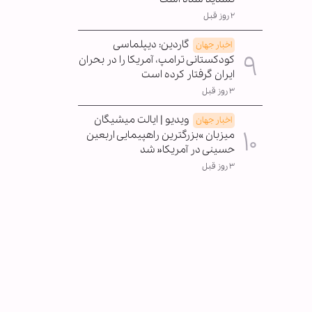
۲ روز قبل
گاردین: دیپلماسی
اخبار جهان
کودکستانی ترامپ، آمریکا را در بحران
ایران گرفتار کرده است
۳ روز قبل
ویدیو | ایالت میشیگان
اخبار جهان
میزبان »بزرگترین راهپیمایی اربعین
حسینی در آمریکا« شد
۳ روز قبل