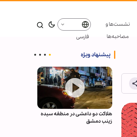
نشست‌ها و
مصاحبه‌ها
فارسی
پیشنهاد ویژه
نان پس
هلاکت دو داعشی در منطقه سیده
انصارالله: مزدو
با
زینب دمشق
نظامی عربستان 
نخواهند بود