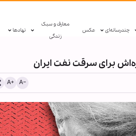
معارف و سبک
چندرسانه‌ای
عکس
نهادها
زندگی
زه‌اش برای سرقت نفت ایران
شیخ علی الخطیب: دولت لب
از ناکامی مذاکرات، گفت‌وگو 
مقاومت را آغاز کند