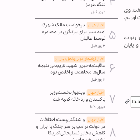
تنگه هرمز
فت. وی
۲ روز قبل
 آوریم.
درخواست مالک شهرک
اخبار جهان
امید سبز برای بازنگری در مصادره
 ربوده
توسط طالبان
 پایان
۳ روز قبل
اخبار نهادهای دینی و اهل بیتی ع
عاقبت‌به‌خیری شهید لاریجانی نتیجه
سال‌ها مجاهدت و اخلاص بود
۳ روز قبل
ویدیو/ نخست‌وزیر
اخبار جهان
پاکستان وارد خانه کعبه شد
دیروز ۱۰:۲۰
واشنگتن‌پست: اختلافات
اخبار جهان
در دولت ترامپ بر سر جنگ با ایران و
کاهش ذخایر تسلیحاتی آمریکا
تشدید شده است