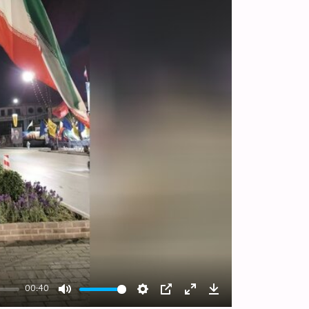
00:40
Mute
Settings
PIP
Enter
Download