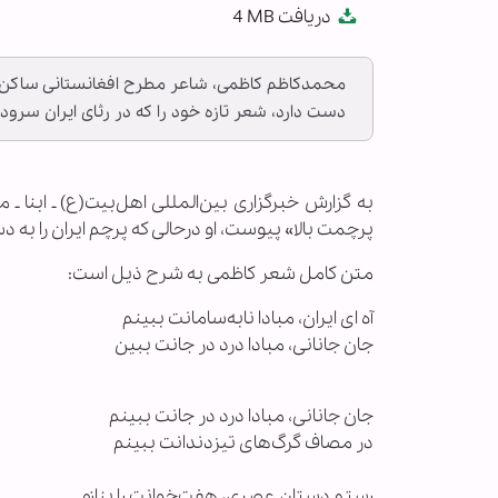
دریافت
4 MB
fullscreen
محمدکاظم کاظمی، شاعر مطرح افغانستانی ساکن مشه
دست دارد، شعر تازه خود را که در رثای ایران سرود
به گزارش خبرگزاری بین‌المللی اهل‌بیت(ع) ـ ابن
پرچمت بالا» پیوست، او درحالی که پرچم ایران را به د
متن کامل شعر کاظمی به شرح ذیل است:
آه ای ایران، مبادا نابه‌سامانت ببینم
جان جانانی، مبادا درد در جانت ببین
جان جانانی، مبادا درد در جانت ببینم
در مصاف گرگ‌های تیزدندانت ببینم
رستم دستان عصری، هفت‌خوانت را بنازم