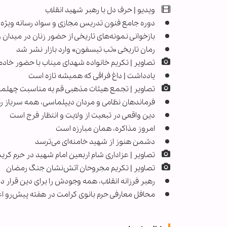
ویدیو | حرف دل با رهبر شهید انقلاب
دوره جامع فنون تدریس مجازی و سواد رسانه ویژه فع
بازخوانی نمونه‌های تاریخی از حضور زنان در میدان و
رمان تاریخی «تب تیسفون» وارد بازار نشر شد
تصاویر | تکریم خانواده‌ شهدای میناب با حضور خاد
یادداشت | داغ فراقی که همیشه تازه است
تصاویر | تجمع هیئات مذهبی قم به مناسبت چهلمین
فرماندهان نظامی و مردان دیپلماسی، همه سرباز ر
دین واقعی در تبعیت از ولایت و انتظار فرج است
امروز مذاکره، همان مبارزه است
دشمن هنوز از شهید خامنه‌ای می‌ترسد
تصاویر | عزاداری شام اربعین امام شهید در حرم کر
تصاویر | تکریم مجروحان آتش‌نشان جنگ رمضان
رهبر فرزانه انقلاب، همه وجودش را برای دین قرار دا
محافل معارفی حرم بانوی کرامت در هفته پیش‌رو اع