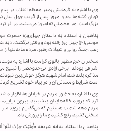
وی با اشاره به فرمایش رهبر معظم انقلاب در پیام ا
کوران فتنه‌ها بود و امروز پس از قریب چهل سال ت
بزرگ است. هر عظمتی که امروز می‌بینید، در اثر تر
پناهیان با استناد به داستان چهل‌روزه حضرت مو
موسی(ع) چهل روز رفته بود و وقتی برگشت، دید همه
رعب، جنگ روانی و شهادت رهبر، مردم ما نه‌تنها از 
سخنران حرم مطهر بانوی کرامت با اشاره به دولت
اشرافی بودند، برخی آزادی بی‌حدوحصر را تبلیغ می
مذاکره بلند شد، امام شهید هرگز خوش‌بین نبودند. ا
است شرایط و مسائل آن را در پیام خود تشریح کردند
وی با اشاره به حضور مردم در خیابان‌ها، اظهار داش
کرد که بروید خانه‌هایتان بنشینید، بیرون نیایید،
مردم دهه شصت هستیم که می‌گفتیم بروید سر میز م
سختی کشید، رنج کشید و ما را پرورش داد.
پناهیان با استناد به آیه شریفه «أُولَٰئِکَ حِزْبُ اللَّهِ ۚ أَ