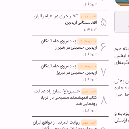
۳ روز قبل
تأخیر عراق در اعزام زائران
اخبار جهان
افغانستانی اربعین
۲ روز قبل
پیاده‌روی جاماندگان
چندرسانه‌ای
اربعین حسینی در شیراز
ته حرم
۳ روز قبل
 ایشان
گونه‌ای
پیاده‌روی جاماندگان
چندرسانه‌ای
اربعین حسینی در تبریز
۳ روز قبل
ن بعثی
به جاده
حسین(ع) مبارز راه عدالت؛
اخبار مهم
ا هزار
کتاب اندیشمند مسیحی در کربلا
رونمایی شد
۳ روز قبل
ودیم و
، آرامش
روایت العربیه از توافق ایران
اخبار مهم
و عمان؛ جزئیات و شروط بازگشایی