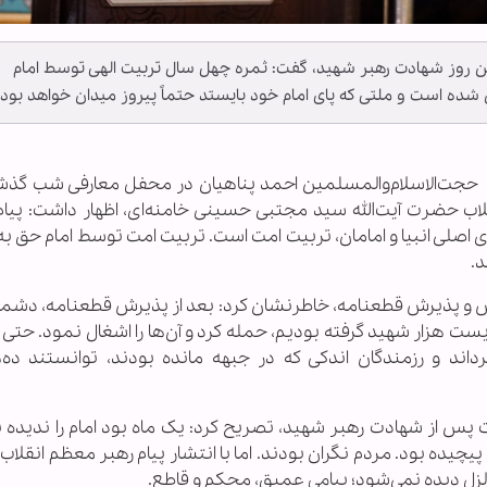
ن روز شهادت رهبر شهید، گفت: ثمره چهل سال تربیت الهی توسط امام
ن شده است و ملتی که پای امام خود بایستد حتماً پیروز میدان خواهد بود.
جت‌الاسلام‌والمسلمین احمد پناهیان در محفل معارفی شب گذش
نقلاب حضرت آیت‌الله سید مجتبی حسینی خامنه‌ای، اظهار داشت: پیام
صلی انبیا و امامان، تربیت امت است. تربیت امت توسط امام حق به‌
د.
س و پذیرش قطعنامه، خاطرنشان کرد: بعد از پذیرش قطعنامه، دشم
ت هزار شهید گرفته بودیم، حمله کرد و آن‌ها را اشغال نمود. حتی 
داند و رزمندگان اندکی که در جبهه مانده بودند، توانستند ده‌ه
 پس از شهادت رهبر شهید، تصریح کرد: یک ماه بود امام را ندیده ب
یده بود. مردم نگران بودند. اما با انتشار پیام رهبر معظم انقلاب
تزلزل دیده نمی‌شود؛ پیامی عمیق، محکم و قاطع.