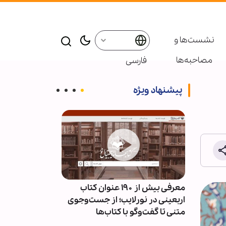
نشست‌ها و
مصاحبه‌ها
فارسی
پیشنهاد ویژه
ئران
معرفی بیش از ۱۹۰ عنوان کتاب
پاسخ قالیباف به
سط
اربعینی در نورلایب؛ از جست‌وجوی
دیپلماسی نما
متنی تا گفت‌وگو با کتاب‌ها
است