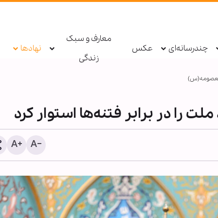
معارف و سبک
چندرسانه‌ای
عکس
نهادها
زندگی
عصومه(س)
لت را در برابر فتنه‌ها استوار کرد
دستگیری عامل توهین به زا
اربعین در فضای مجازی تو
پلیس