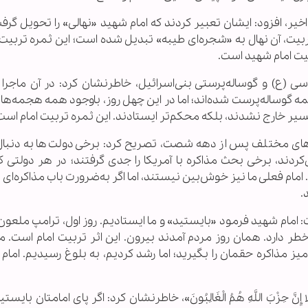
خیر، افزود: ایشان تعبیر کردند که امام شهید «نهالی» را تحویل گرف
ربیت، آن نهال به «شجره‌ای طیبه» تبدیل شده است؛ این ثمره تربیت 
بیت امام شهید است.
سی (ع) و گوساله‌پرستی بنی‌اسرائیل، خاطرنشان کرد: در آن ماجر
 گوساله‌پرست شده‌اند؛ اما در این چهل روز، باوجود همه هجمه‌ها،
مسیر خارج نشدند، بلکه محکم‌تر ایستادند. این ثمره تربیت امام است
‌های مختلف پس از دهه شصت، تصریح کرد: برخی دولت‌ها به دنبال
‌کردند، برخی بحث مذاکره با آمریکا را جدی گرفتند؛ در هر دولتی ک
مام فعلی ما نیز خوش‌بین نیستند، اما اگر به‌ضرورت باب مذاکره‌ای 
.
ت: امام شهید فرمود «بایستید» و ما ایستادیم. روز اول، ترامپ ملعو
 خطر دارد. همان روز مردم آمدند بیرون. این اثر تربیت امام است. 
ذاکره حقمان را بگیرید؛ اما رشد کردیم، به بلوغ رسیدیم. امام ا
لَا إِنَّ حِزْبَ اللَّهِ هُمُ الْغَالِبُونَ»، خاطرنشان کرد: اگر پای امامتان بایست