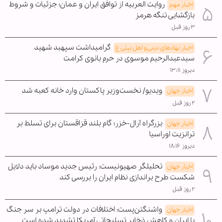
روایت العربیه از توافق ایران و عمان؛ جزئیات و شروط
اخبار مهم
بازگشایی تنگه هرمز
۳ روز قبل
گرامیداشت سپهبد شهید
اخبار نهادهای دینی و اهل بیتی ع
سیدعبدالرحیم موسوی در حرم بانوی کرامت
دیروز ۱۳:۱۱
ویدیو/ نخست‌وزیر پاکستان وارد خانه کعبه شد
اخبار جهان
۲ روز قبل
بزرگراه آرال-خزر؛ گام بلند قزاقستان برای تسلط بر
اخبار جهان
ترانزیت اوراسیا
دیروز ۱۸:۱۶
تحلیلگر صهیونیست: رئیس جدید موساد باید دلایل
اخبار جهان
شکست طرح براندازی نظام ایران را بررسی کند
۲ روز قبل
واشنگتن‌پست: اختلافات در دولت ترامپ بر سر جنگ
اخبار جهان
با ایران و کاهش ذخایر تسلیحاتی آمریکا تشدید شده است