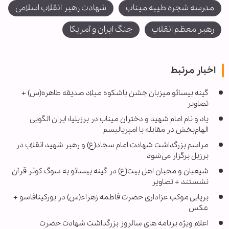
مدرسه شجره طیبه میناب
شهادت رهبر انقلاب اسلامی
رهبر معظم انقلاب
جنگ ایران و آمریکا
اخبار مرتبط
گینه بیسائو میزبان جشن باشکوه میلاد صدیقه طاهره(س) +
تصاویر
یاد و نام امام شهید و دختران میناب در برزیلیا؛ ایران الگویی
الهام‌بخش در مقابله با امپریالیسم
مراسم بزرگداشت شهادت امام سجاد(ع) و رهبر شهید انقلاب در
برزیل برگزار می‌شود
شیعیان و محبان اهل بیت(ع) در گینه بیسائو به سوگ کوثر قرآن
نشستند + تصاویر
برپایی موکب عزاداری حضرت فاطمه زهراء(س) در بورکینافاسو +
عکس
اعلام ویژه برنامه های سالروز بزرگداشت شهادت حضرت