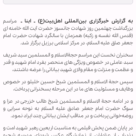
به گزارش خبرگزاری بین‌المللی اهل‌بیت(ع) ـ ابنا ـ
مراسم
بزرگداشت چهلمین روز شهادت جانسوز حضرت آیت الله خامنه ای
(قدس الله نفسه و زکیه) همزمان با سالگرد شهادت حضرت امام
جعفر صاق علیه السلام، در مرکز اسلامی برزیل برگزار شد.
سخنران نخست این مراسم حجةالاسلام و المسلمین سید شریف
سبد عاملی در خصوص ویژگی های منحصر بفرد امام شهید و قدر
و عظمت و منزلت و مقام والای شهید بیاناتی را عرضه داشتند،
سپس حجة الاسلام و المسلمین شیخ حسین خلیلو در خصوص
وظایف و مسئولیت های ما در این مرحله بسخنرانی پرداخت،
و در ادامه حجة الاسلام و المسلمین شیخ طالب خزرجی در عزا و
سوگ حضرت امام جعفر صادق علیه السلام به نوحه سرایی و
روضه‌خوانی پرداخت و در مناقب ایشان بیاناتی چند ایراد نمود.
در پایان ضمن پخش فیلمی به مناسبت اربعین رهبر شهید امت و
پذیرایی از عزاداران، از نمایشگاه عکس شهدای مدرسه شجره