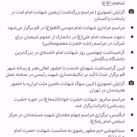
شاهچراغ(ع)
گزارش تصویری | مراسم بزرگداشت اربعین شهادت امام امت در
پایتخت پاکستان
مراسم عزاداری شهادت امام موسی کاظم(ع) در قم برگزار می‌شود
دعوت مسجد امام علی(ع) در دانمارک از عموم شیعیان برای
شرکت در مراسم رحلت حضرت معصومه(س)
گرامیداشت چهلمین روز شهادت امام خامنه‌ای در بزرگ‌ترین
دانشگاه بنگلادش
آیین گرامیداشت شهدای خدمت با حضور اهالی هنر و رسانه شهر
قم برگزار شد/ تاکید بر تکلیف‌مداری شهید رئیسی در صحنه عمل
گزارش تصویری | آیین سوگ شهادت «امین ملت ایران» با حضور
هنرمندان در تهران
مراسم سالروز شهادت حضرت جوادالائمه(ع) در حوزه حضرت
زینب(س) تانزانیا برگزار شد
انگلیس؛ برگزاری مراسم چهلم مقتدای شهید مسلمانان در مرکز
اسلامی امام رضا(ع)
سیاه‌پوشی حرم مطهر رضوی به مناسبت شهادت حضرت امام
صادق(ع)