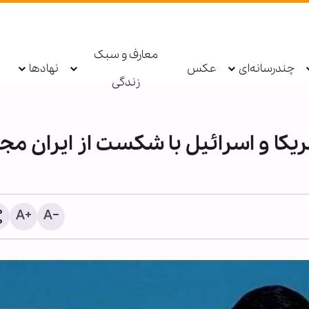
معارف و سبک
چندرسانه‌ای
عکس
نهادها
زندگی
یکا و اسرائیل با شکست از ایران مج
تایلند؛ برگزاری مراسم بزر
امام شهید امت و اربعین ح
مدرسه المهدیه + ویدیو و ت