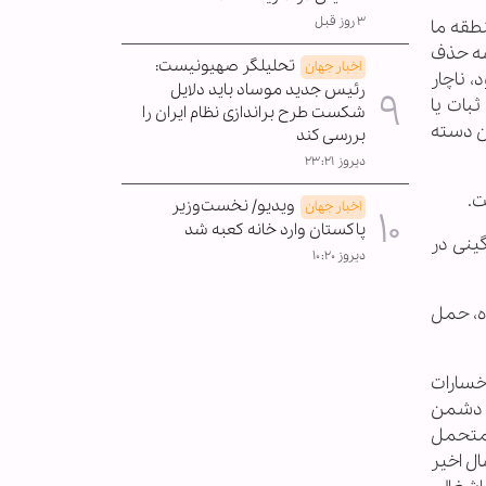
۳ روز قبل
طقه ما
قشه حذف
تحلیلگر صهیونیست:
اخبار جهان
، ناچار
رئیس جدید موساد باید دلایل
بات یا
شکست طرح براندازی نظام ایران را
آن دسته
بررسی کند
دیروز ۲۳:۲۱
ت.
ویدیو/ نخست‌وزیر
اخبار جهان
پاکستان وارد خانه کعبه شد
ینی در
دیروز ۱۰:۲۰
ه، حمل
خسارات
. دشمن
ا متحمل
ل اخیر