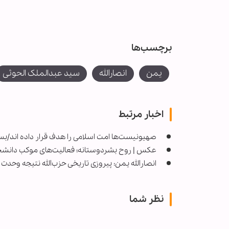
برچسب‌ها
یمن
انصارالله
سید عبدالملک الحوثی
اخبار مرتبط
صهیونیست‌ها امت اسلامی را هدف قرار داده اند/ب
عکس | روح بشردوستانه؛ فعالیت‌های موکب دانشجویا
انصارالله یمن: پیروزی تاریخی حزب‌الله نتیجه وحد
نظر شما