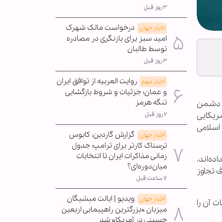
۳ روز قبل
درخواست مالک شهرک
اخبار جهان
امید سبز برای بازنگری در مصادره
توسط طالبان
۳ روز قبل
روایت العربیه از توافق ایران
اخبار مهم
و عمان؛ جزئیات و شروط بازگشایی
تنگه هرمز
ز دشمن
مریکایی
۲ روز قبل
اسلامی
گزارش گاردین: کابوس
اخبار جهان
ترسناک کارتر برای ترامپ؛ جدول
زمانی مذاکرات ایران تا انتخابات
ه‌اند.
میان‌دوره‌ای؟
 تجاوز
۷ ساعت قبل
ویدیو | ایالت میشیگان
اخبار جهان
 آن را
میزبان »بزرگترین راهپیمایی اربعین
حسینی در آمریکا« شد