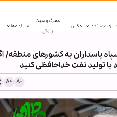
معارف و سبک
چندرسانه‌ای
عکس
نهادها
زندگی
ه پاسداران به کشورهای منطقه/ اگر
 با تولید نفت خداحافظی کنید
حزب‌الله: دولت لبنان مذاکرا
امتیازدهی به تل‌آویو را مت