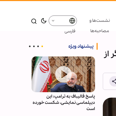
نشست‌ها و
مصاحبه‌ها
فارسی
پیشنهاد ویژه
 از
ت و
پاسخ قالیباف به ترامپ: این
عربستان آمار ت
وقف کند
دیپلماسی نمایشی، شکست خورده
حملات یمن را م
است
انتشار اعلام کر