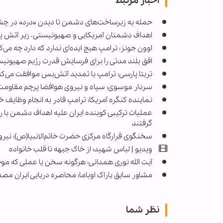
اخبار مرتبط
حمله به زیرساخت‌های دشمن تا دیدن «درد» در چشما
اهداف دشمنان آمریکایی و صهیونیستی، زیر آتش پرحجم موج ۱۰۰ عملیات وعد
اوون جونز: ترامپ هیچ ایده‌ای ندارد که دارد چه می‌ک
افق بلند مدتی را برای فرسایش قدرت رژیم صهیونیست
تریتا پارسی: ترامپ با تمدید آتش‌بس موافقت می‌کند
سردار موسوی: سپاه و نیروی هوافضا پرچم مقاومت را
نماینده کنگره آمریکا: ترامپ قادر به انجام وظایف 
گرفتند
سخنگوی قرارگاه مرکزی حضرت خاتم‌الانبیا(ص): نیر
ویدیو | لباس شهید؛ از خاک جبهه تا قلب خانواده
آیت الله نوری همدانی: هرگونه سخن یا عملی که
مشاور سابق باراک اوباما: محاصره دریایی ایران 
نظر شما