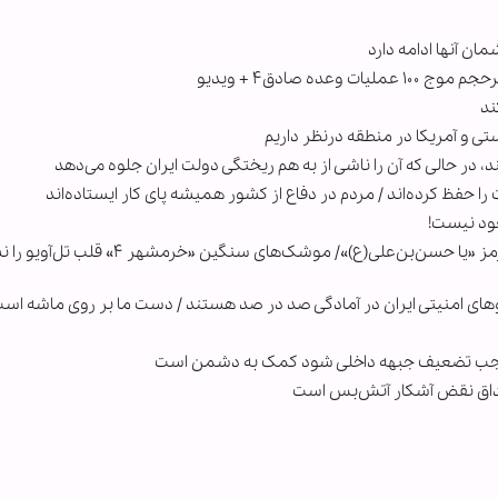
ن آنها ادامه دارد
ه صادق۴ + ویدیو
ند
ی و آمریکا در منطقه درنظر داریم
، در حالی که آن را ناشی از به هم ریختگی دولت ایران جلوه می‌دهد
 حفظ کرده‌اند / مردم در دفاع از کشور همیشه پای کار ایستاده‌اند
خود نیست!
عملیات ترکیبی کوبنده ایران علیه اهداف دشمن با رمز «یا حسن‌بن‌علی(ع)»/ موشک‌های سنگین «خرمشهر
وهای امنیتی ایران در آمادگی صد در صد هستند / دست ما بر روی ماشه اس
 موجب تضعیف جبهه داخلی شود کمک به دشمن است
مصداق نقض آشکار آتش‌بس است