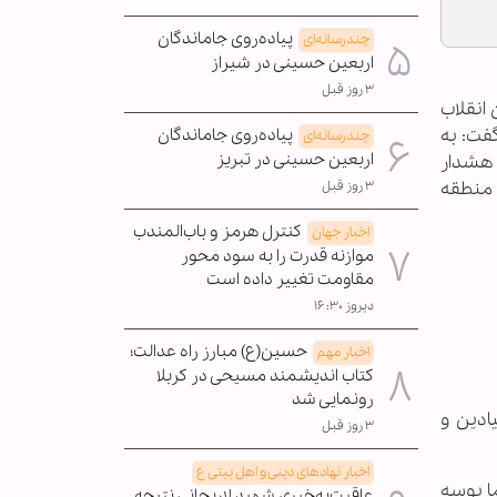
پیاده‌روی جاماندگان
چندرسانه‌ای
اربعین حسینی در شیراز
۳ روز قبل
انقلاب
گفت: به
پیاده‌روی جاماندگان
چندرسانه‌ای
اربعین حسینی در تبریز
 هشدار
 منطقه
۳ روز قبل
کنترل هرمز و باب‌المندب
اخبار جهان
موازنه قدرت را به سود محور
مقاومت تغییر داده است
دیروز ۱۶:۳۰
حسین(ع) مبارز راه عدالت؛
اخبار مهم
کتاب اندیشمند مسیحی در کربلا
رونمایی شد
ادین و
۳ روز قبل
اخبار نهادهای دینی و اهل بیتی ع
ا بوسه
عاقبت‌به‌خیری شهید لاریجانی نتیجه