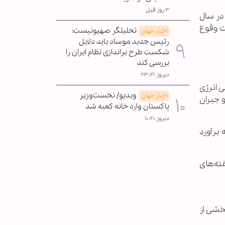
۳ روز قبل
لیلگران شرکت مشاوره مالی «وود مکنزی» نوشت که رسیدن نفت به ۲۰۰ دلار در سال
ت وقوع
تحلیلگر صهیونیست:
اخبار جهان
رئیس جدید موساد باید دلایل
شکست طرح براندازی نظام ایران را
بررسی کند
دیروز ۲۳:۲۱
 انرژی
ویدیو/ نخست‌وزیر
اخبار جهان
 و جبران
پاکستان وارد خانه کعبه شد
دیروز ۱۰:۲۰
 نفتی آن بین ۱.۲ تا ۱.۴ میلیارد بشکه برآورد
 در هفته‌های
خشی از