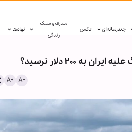
معارف و سبک
چندرسانه‌ای
عکس
نهادها
زندگی
 به ۲۰۰ دلار نرسید؟
نخستین روزنامه در کشوره
شیعه؛ از «کاغذ اخبار» ایران 
«حدیقة الاخبار» لبنان