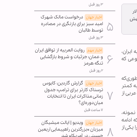
۳ روز قبل
در تردد نفتکش‌ها از تنگه هرمز، قیمت نفت برخلاف پیش‌بینی‌ها به ۲۰۰ دلار
درخواست مالک شهرک
اخبار جهان
جهش
امید سبز برای بازنگری در مصادره
توسط طالبان
۳ روز قبل
روایت العربیه از توافق ایران
اخبار مهم
ایران،
و عمان؛ جزئیات و شروط بازگشایی
د؛ موضوعی که
تنگه هرمز
۲ روز قبل
ند؛ به‌طوری‌که
گزارش گاردین: کابوس
اخبار جهان
ش نسبی به کمتر
ترسناک کارتر برای ترامپ؛ جدول
سبک عربی از
زمانی مذاکرات ایران تا انتخابات
میان‌دوره‌ای؟
۷ ساعت قبل
رده بودند. برای نمونه،
 ادامه
ویدیو | ایالت میشیگان
اخبار جهان
 آن را یکی از
میزبان »بزرگترین راهپیمایی اربعین
حسینی در آمریکا« شد