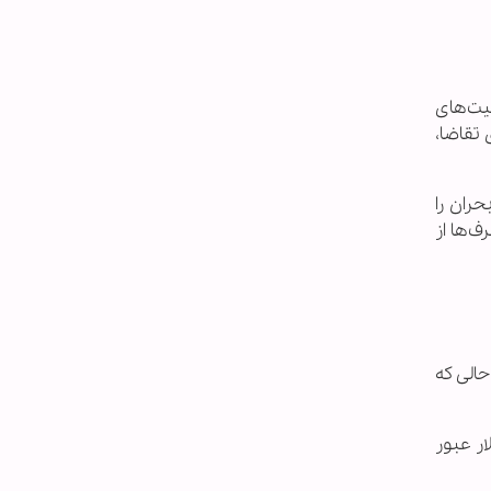
یت‌های
 معنای تخریب جدی تقاضا،
ق بحران را
‌ها از
حالی که
د بین‌الملل، می‌گوید: بازار میان نگرانی و اطمینان در نوسان بود؛ هر بار که نفت از ۱۱۰ دلار عبور