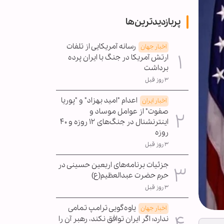
پربازدیدترین‌ها
رسانه آمریکایی از تلفات
اخبار جهان
ارتش آمریکا در جنگ با ایران پرده
برداشت
۳ روز قبل
اعدام "امید بهزاد" و "پوریا
اخبار ایران
صفوت" از عوامل موساد و
اینترنشنال در جنگ‌های ۱۲ روزه و ۴۰
روزه
۳ روز قبل
جزئیات برنامه‌های اربعین حسینی در
حرم حضرت عبدالعظیم(ع)
۳ روز قبل
یاوه‌گویی ترامپ تمامی
اخبار جهان
ندارد؛ اگر ایران توافق نکند، رهبر آن را