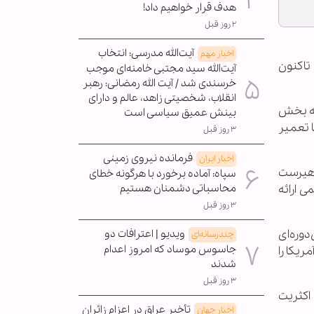
هدف قرار خواهیم داد!
۲ روز قبل
آیت‌الله مدرسی: انتخاب
اخبار مهم
 تاکنون
آیت‌الله سید مجتبی خامنه‌ای موجب
خرسندی شد / آیت الله رمضانی: رهبر
انقلاب، شخصیتی زاهد، عالم و دارای
که بخش
بینش عمیق سیاسی است
 تعمیر
۳ روز قبل
فرمانده نیروی زمینی
اخبار ایران
 هیرست
سپاه: آماده برخورد با هرگونه خطای
محاسباتی دشمنان هستیم
 ارائه
۳ روز قبل
دوره‌ای
ویدیو | اعترافات دو
چندرسانه‌ای
جاسوس موساد که امروز اعدام
ریکا را
شدند
۳ روز قبل
اکثریت
تأخیر عراق در اعزام زائران
اخبار جهان