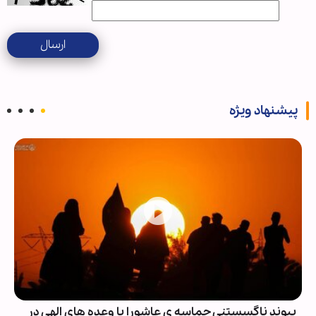
ارسال
پیشنهاد ویژه
پیوند ناگسستنی حماسه ی عاشورا با وعده های الهی در