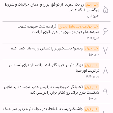
روایت العربیه از توافق ایران و عمان؛ جزئیات و شروط
اخبار مهم
بازگشایی تنگه هرمز
۳ روز قبل
گرامیداشت سپهبد شهید
اخبار نهادهای دینی و اهل بیتی ع
سیدعبدالرحیم موسوی در حرم بانوی کرامت
دیروز ۱۳:۱۱
ویدیو/ نخست‌وزیر پاکستان وارد خانه کعبه شد
اخبار جهان
۲ روز قبل
بزرگراه آرال-خزر؛ گام بلند قزاقستان برای تسلط بر
اخبار جهان
ترانزیت اوراسیا
دیروز ۱۸:۱۶
تحلیلگر صهیونیست: رئیس جدید موساد باید دلایل
اخبار جهان
شکست طرح براندازی نظام ایران را بررسی کند
۲ روز قبل
واشنگتن‌پست: اختلافات در دولت ترامپ بر سر جنگ
اخبار جهان