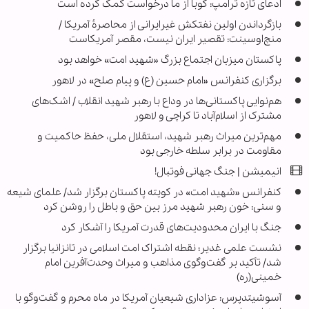
ادعای تازه ترامپ: کوبا از ما درخواست کمک کرده است
بازگرداندن اولین نفتکش غیرایرانی از محاصرهٔ آمریکا /
منچ‌اوسینت: تقصیر ایران نیست، مقصر آمریکاست
پاکستان میزبان اجتماع بزرگ «شهید امت» خواهد بود
برگزاری کنفرانس «امام حسین (ع) و پیام صلح» در لاهور
هم‌نوایی پاکستانی‌ها در وداع با رهبر شهید انقلاب / اشک‌های
مشترک از اسلام‌آباد تا کراچی و لاهور
مهم‌ترین میراث رهبر شهید، استقلال ملی، حفظ حاکمیت و
مقاومت در برابر سلطه خارجی بود
انیمیشن | جنگ جهانی فوتبال!
کنفرانس «شهید امت» در کویته پاکستان برگزار شد/ علمای شیعه
و سنی: خون رهبر شهید مرز بین حق و باطل را روشن کرد
جنگ با ایران محدودیت‌های قدرت آمریکا را آشکار کرد
نشست علمی غدیر؛ نقطه اشتراک امت اسلامی در تانزانیا برگزار
شد/ تأکید بر گفت‌وگوی مذاهب و میراث وحدت‌آفرین امام
خمینی(ره)
آسوشیتدپرس: عزاداری شیعیان آمریکا در ماه محرم و گفت‌وگو با