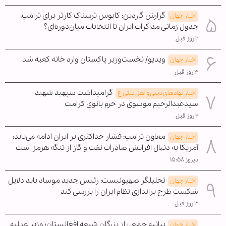
گزارش گاردین: کابوس ترسناک کارتر برای ترامپ؛
اخبار جهان
جدول زمانی مذاکرات ایران تا انتخابات میان‌دوره‌ای؟
۲ روز قبل
ویدیو/ نخست‌وزیر پاکستان وارد خانه کعبه شد
اخبار جهان
۳ روز قبل
گرامیداشت سپهبد شهید
اخبار نهادهای دینی و اهل بیتی ع
سیدعبدالرحیم موسوی در حرم بانوی کرامت
۲ روز قبل
معاون ترامپ: فشار حداکثری بر ایران ادامه می‌یابد؛
اخبار جهان
آمریکا به دنبال افزایش صادرات نفت و گاز از تنگه هرمز است
دیروز ۱۵:۵۸
تحلیلگر صهیونیست: رئیس جدید موساد باید دلایل
اخبار جهان
شکست طرح براندازی نظام ایران را بررسی کند
۳ روز قبل
بیانیه جمعی از بزرگان شیعه افغانستان؛ وزیر عدلیه
اخبار جهان