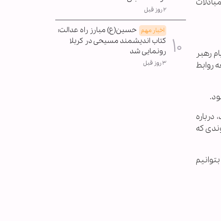
بادلات
۲ روز قبل
حسین(ع) مبارز راه عدالت؛
اخبار مهم
کتاب اندیشمند مسیحی در کربلا
رونمایی شد
م رهبر
۳ روز قبل
ه روابط
ود.
 درباره
ندی که
توانیم