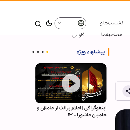
نشست‌ها و
مصاحبه‌ها
فارسی
پیشنهاد ویژه
| قلمِ
اینفوگرافی | اعلام برائت از عاملان و
اربعین در میان 
حامیان عاشورا - ۱۳
آیین عاشورایی