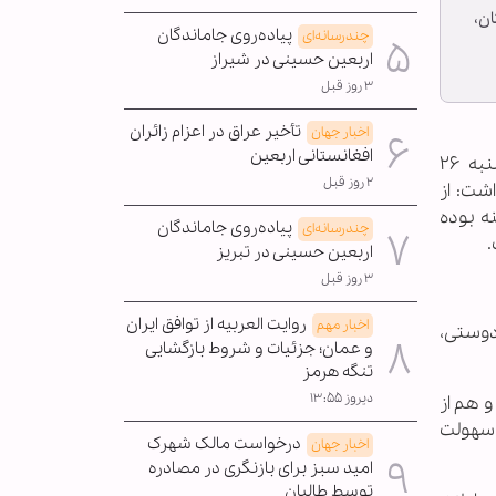
ان،
پیاده‌روی جاماندگان
چندرسانه‌ای
اربعین حسینی در شیراز
۳ روز قبل
تأخیر عراق در اعزام زائران
اخبار جهان
افغانستانی اربعین
اسکندر مومنی، وزیر کشور جمهوری اسلامی ایران، امروز (شنبه ۲۶
۲ روز قبل
اشت: از
ه بوده
پیاده‌روی جاماندگان
چندرسانه‌ای
.
اربعین حسینی در تبریز
۳ روز قبل
روایت العربیه از توافق ایران
اخبار مهم
دوستی،
و عمان؛ جزئیات و شروط بازگشایی
تنگه هرمز
دیروز ۱۳:۵۵
و هم از
ا سهولت
درخواست مالک شهرک
اخبار جهان
امید سبز برای بازنگری در مصادره
توسط طالبان