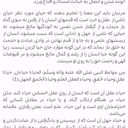
آلوده شدن و اتصال به خبائث امساک و اقناع ورزد.
مربیان باید این معنا را تعلیم دهند که حیای مورد نظر حیای
ناشی از عقل و خرد است که قدم‎های انسان را از رفتن به سوی گناه
باز می‎دارد و از گرفتار شدن نفس به آلودگی‏ها مانع می‎شود، نه
حیایی که ناشی از جهل و نادانی است که سبب می‏شود انسان از
پرسش‎های علمی و به جا و از قدم نهادن در وادی عبادت و خدمت
به خلق باز بماند که در این گونه موارد جای حیا کردن نیست، زیرا
این گونه حیا انسان را از رشد و کمال مانع می‎شود و در فیوضات
الهی و رحمت حق را به روی او می‎بندد.
من مواعظ النبی صلی الله علیه وآله وسلّم: الحیاءُ حیاءان، حیاءُ
عقلٍ وحیاء حُمْقٍ، وحیاء العقل العلم وحیاءُ الحُمقِ الجهل.(1)
حیاءِ عقل آن است که انسان از روی عقل احساس حیاء کند، مثل
حیاء در هنگام ارتکاب گناه، و یا حیاء در مقابل کسانی که
احترامشان لازم است و این حیاء، علم است یعنی رفتاری عالمانه
می‌باشد.
و حیاء جهل آن است که از پرسیدن و یادگرفتن یا از عبادت‌کردن و
امثال آن، حیاء کند (مثل کسانی که در بعضی محیطها، از نماز