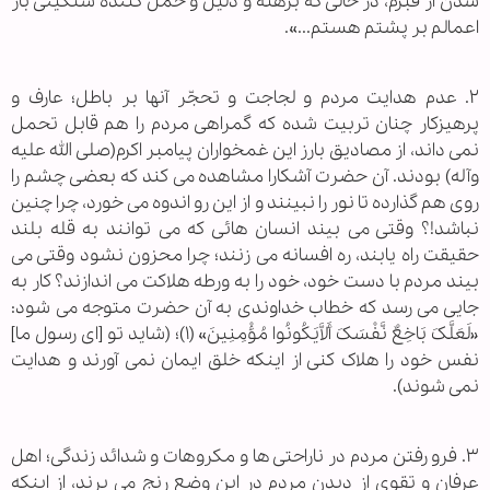
شدن از قبرم، در حالی که برهنه و ذلیل و حمل کننده سنگینی بار
اعمالم بر پشتم هستم...».
۲. عدم هدایت مردم و لجاجت و تحجّر آنها بر باطل؛ عارف و
پرهیزکار چنان تربیت شده که گمراهی مردم را هم قابل تحمل
نمی داند، از مصادیق بارز این غمخواران پیامبر اکرم(صلی الله علیه
وآله) بودند. آن حضرت آشکارا مشاهده می کند که بعضی چشم را
روی هم گذارده تا نور را نبینند و از این رو اندوه می خورد، چرا چنین
نباشد!؟ وقتی می بیند انسان هائی که می توانند به قله بلند
حقیقت راه یابند، ره افسانه می زنند؛ چرا محزون نشود وقتی می
بیند مردم با دست خود، خود را به ورطه هلاکت می اندازند؟ کار به
جایی می رسد که خطاب خداوندی به آن حضرت متوجه می شود:
«لَعَلَّکَ بَاخِعٌ نَّفْسَکَ أَلاَّیَکُونُوا مُؤْمِنِینَ» (۱)؛ (شاید تو [ای رسول ما]
نفس خود را هلاک کنی از اینکه خلق ایمان نمی آورند و هدایت
نمی شوند).
۳. فرو رفتن مردم در ناراحتی ها و مکروهات و شدائد زندگی؛ اهل
عرفان و تقوی از دیدن مردم در این وضع رنج می برند، از اینکه