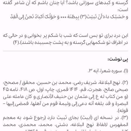
گرسنه و کبدهای سوزانی باشد؟ آیا چنان باشم که آن شاعر گفته
است:
و حَسْبُک داءً أَنْ تَبیْتَ(۳) بِبِطْنَة *** وَ حَوْلُکَ اَکبادُ تَحِنُ إلی الْقِدِّ
این درد برای تو بس است که شب با شکم پر بخوابی و در حالی که
در اطراف تو شکمهایی گرسنه و به پشت چسبیده باشند).(۴)
پی نوشت:
(۱). سوره شعرا، آیه ۳.
(۲). نهج البلاغة، شریف رضی، محمد بن حسین، محقق / مصحح:
صبحی صالح، هجرت، قم، ‌۱۴۱۴ قمری، چاپ: اول، ص ۴۱۸، نامه ۴۵
(و من کتاب له ع إلی عثمان بن حنیف الأنصاری و کان عامله علی
البصرة و قد بلغه أنه دعی إلی ولیمة قوم من أهلها، فمضی إلیها –
قوله).
(۳). در نسخه ای (اَبیتَ) بجای تَبیتَ دارد (رجوع شود به معجم
المفهرس لالفاظ نهج البلاغه، دشتی، محمد، محمدی، محمد