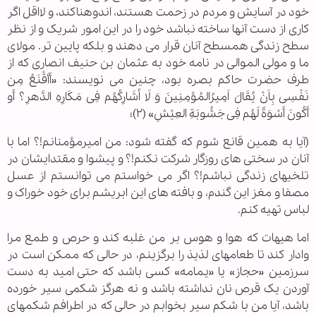
خود در آسایش و مردم در زحمت هستند، اندوهناکند، و لااقل اگر
کاری از دست آنها ساخته نباشد خود را در این امور شریک و از نظر
سطح زندگی همسطح آنان قرار می دهند و بلکه پایین تر. مولای
ما و مولی الموالی در نامه خود به عثمان بن حنیف انصاری که از
طرف حضرت حاکم بصره بود، چنین می نویسند: «أَأقْنَعُ مِن
نَفْسِی بِاَنْ یُقَالَ اَمِیرُالمُؤمِنِینَ وَ لَا اُشَارِکُهُم فِی مَکَارِهِ الدَّهرِ؟ أَو
أَکُونَ أَسْوَةً لَهُم فِی جَشُوبَةِ العِیْشِ» (۲)؛
(آیا به همین قانع شوم که گفته شود: من امیرمؤمنانم!؟ اما با
آنان در سختی های روزگار شرکت نکنم!؟ و پیشوا و مقتدایشان در
تلخیهای زندگی نباشم!؟ اگر می خواستم می توانستم از عسل
مصفا و مغز این گندم، و بافته های این ابریشم برای خود خوراک و
لباس تهیه کنم.
اما هیهات که هوا و هوس بر من غلبه کند و حرص و طمع مرا
وادار کند تا طعامهای لذیذ را برگزینم، در حالی که ممکن است در
سرزمین «حجاز» یا «یمامه» کسی باشد که حتی امید به دست
آوردن یک قرص نان نداشته باشد و نه هرگز شکمی سیر خورده
باشد، آیا من با شکم سیر بخوابم در حالی که در اطرافم شکمهای